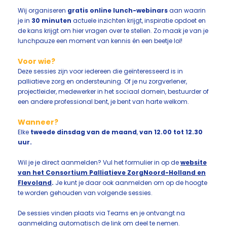
Wij organiseren
gratis online lunch-webinars
aan waarin
je in
30 minuten
actuele inzichten krijgt, inspiratie opdoet en
de kans krijgt om hier vragen over te stellen. Zo maak je van je
lunchpauze een moment van kennis én een beetje lol!
Voor wie?
Deze sessies zijn voor iedereen die geïnteresseerd is in
palliatieve zorg en ondersteuning. Of je nu zorgverlener,
projectleider, medewerker in het sociaal domein, bestuurder of
een andere professional bent, je bent van harte welkom.
Wanneer?
Elke
tweede dinsdag van de maand
,
van 12.00 tot 12.30
uur.
Wil je je direct aanmelden? Vul het formulier in op de
website
van het Consortium Palliatieve ZorgNoord-Holland en
Flevoland
.
Je kunt je daar ook aanmelden om op de hoogte
te worden gehouden van volgende sessies.
De sessies vinden plaats via Teams en je ontvangt na
aanmelding automatisch de link om deel te nemen.