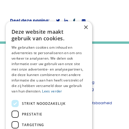
Deel deze pagina:
×
Deze website maakt
gebruik van cookies.
We gebruiken cookies om inhoud en
advertenties te personaliseren en om ons
verkeer te analyseren. We delen ook
informatie over uw gebruik van onze site
met onze advertentie- en analysepartners,
die deze kunnen combineren met andere
informatie die u aan hen heeft verstrekt of
Over het netwerk
Privacyverklaring
die zij hebben verzameld door uw gebruik
Over Palliaweb
Cookieverklaring
van hun diensten.
Lees verder
Contact
Disclaimer
Nieuwsbrief
Beveiligingskwetsbaarheid
STRIKT NOODZAKELIJK
Bestelformulier
melden
PRESTATIE
Netwerkcoördinatoren
TARGETING
Andrea van der Veen