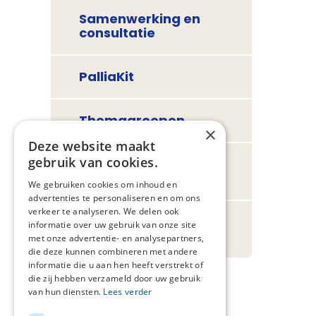
Samenwerking en
consultatie
PalliaKit
Themagroepen
×
Deze website maakt
gebruik van cookies.
Samen leven tot het
laatst
We gebruiken cookies om inhoud en
advertenties te personaliseren en om ons
verkeer te analyseren. We delen ook
Week van de
informatie over uw gebruik van onze site
Palliatieve Zorg
met onze advertentie- en analysepartners,
die deze kunnen combineren met andere
informatie die u aan hen heeft verstrekt of
die zij hebben verzameld door uw gebruik
van hun diensten.
Lees verder