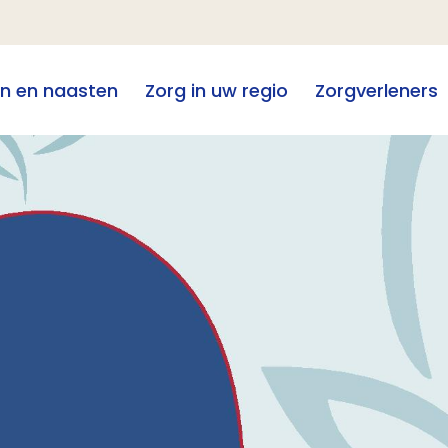
en en naasten
Zorg in uw regio
Zorgverleners