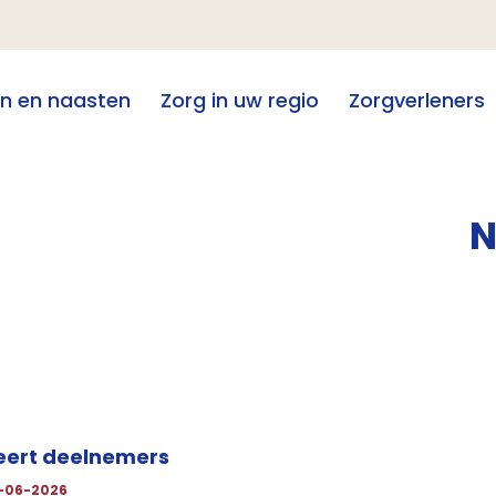
en en naasten
Zorg in uw regio
Zorgverleners
N
reert deelnemers
-06-2026