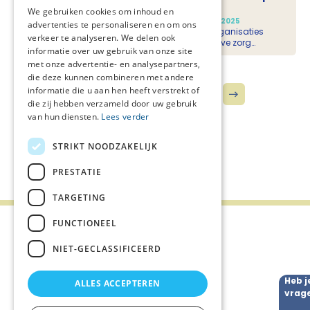
palliatieve zorg tot leven
We gebruiken cookies om inhoud en
Nieuws
Consortium Septet
geplaatst op
18-11-2025
advertenties te personaliseren en om ons
In de regio Midden-Nederland hebben zorgorganisaties
verkeer te analyseren. We delen ook
gezamenlijk een transmurale visie op palliatieve zorg
informatie over uw gebruik van onze site
ontwikkeld. Deze visie richt zich op samenwerking over de
met onze advertentie- en analysepartners,
grenzen van organisaties en disciplines heen, zodat
patiënten en hun naasten de best mogelijke zorg en
die deze kunnen combineren met andere
ondersteuning ontvangen in de laatste levensfase. Na de
informatie die u aan hen heeft verstrekt of
1
2
3
4
5
...
eerder ontwikkelde praatplaat van deze visie, is er nu ook
die zij hebben verzameld door uw gebruik
een inspirerende animatie verschenen dat de visie op een
van hun diensten.
Lees verder
toegankelijke manier tot leven brengt.
STRIKT NOODZAKELIJK
PRESTATIE
TARGETING
FUNCTIONEEL
NIET-GECLASSIFICEERD
Nieuws
Heb j
ALLES ACCEPTEREN
vrag
Agenda