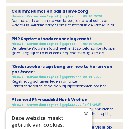
uitvoeren van een Netwerkevaluatie. Het reflecteren op
samenwerking was een katalysator voor eigenaarschap,
Column: Humor en palliatieve zorg
zichtbaarheid en gezamenlijke ambitie. Mirjam Velting
(netwerkcoördinator Utrecht Stad en Zuidoost Utrecht) en
Nieuws
Consortium Septet
geplaatst op
09-03-2026
Nienke Goemaat (netwerkcoördinator Utrecht Zuid en
Aan het bed van een stervende leer je snel wat echt van
Noordwest Utrecht) delen hun ervaringen, inzichten en
waarde is. Verdriet hangt soms tastbaar in de kamer. In die
lessen.
momenten ontdekte ik iets wezenlijks: er is af en toe lucht
nodig. Humor is die lucht.
PNR Septet: steeds meer slagkracht
Nieuws
Consortium Septet
geplaatst op
05-03-2026
De PatiëntenNaastenRaad heeft in 2025 belangrijke stappen
gezet. Tegelijkertijd is er een dringende vraag: om de
groeiende rol van de raad waar te maken, zijn er meer
mensen nodig. Een terugblik én een vooruitblik op 2026.
‘Onderzoekers zijn bang om nee te horen van
patiënten’
Nieuws
Consortium Septet
geplaatst op
22-01-2026
Regelmatig schuiven leden van onze
PatiëntenNaastenRaad aan bij bijeenkomsten om het
patiëntenperspectief in te brengen. Afgelopen zomer was
Nicole Plum bij de UU Summerschool om het belang van
Afscheid PN-raadslid Henk Vrehen
patiëntenparticipatie te benadrukken.
Nieuws
Consortium Septet
geplaatst op
14-12-2025
Als verpleegkundig specialist en naaste deed Henk Vrehen
×
een ‘berg aan kennis op’ over palliatieve zorg. Nu stopt hij
Deze website maakt
als voorzitter van de PatiëntenNaastenRaad. ‘Henks kalme
aanwezigheid en zijn weloverwogen meningen en
gebruik van cookies.
Nieuwe animatie brengt transmurale visie op
uitspraken maakten hem een ideale voorzitter.’