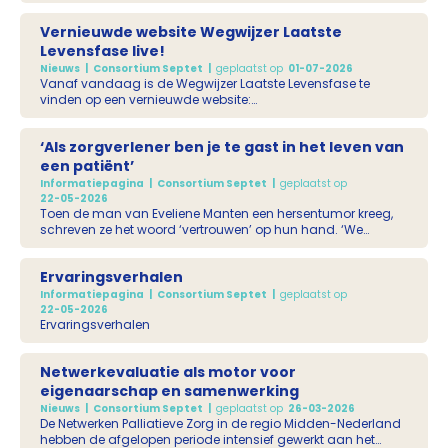
digitale kranten, cloudopslag en streamingdiensten als
Spotify en Netflix. Maar wat gebeurt daarmee als jij er niet
Vernieuwde website Wegwijzer Laatste
meer bent? En wat komt er op nabestaanden af wanneer zij
de digitale zaken van een overleden naaste moeten
Levensfase live!
afhandelen? In dit praktische webinar krijg je concrete
Nieuws
Consortium Septet
geplaatst op
01-07-2026
handvatten om je digitale nalatenschap goed te regelen én
Vanaf vandaag is de Wegwijzer Laatste Levensfase te
inzicht in wat er na een overlijden geregeld moet worden.
vinden op een vernieuwde website:
www.wegwijzerlaatstelevensfase.nl. De Wegwijzer is nog
overzichtelijker en gebruiksvriendelijker geworden, zodat
‘Als zorgverlener ben je te gast in het leven van
patiënten, naasten én zorgverleners sneller de juiste
informatie en ondersteuning kunnen vinden. Nieuw is
een patiënt’
bovendien dat de regio Eemland een eigen regionale
Informatiepagina
Consortium Septet
geplaatst op
Wegwijzer heeft.
22-05-2026
Toen de man van Eveliene Manten een hersentumor kreeg,
schreven ze het woord ‘vertrouwen’ op hun hand. ‘We
hoopten vurig op lang overleven, maar die hoop veranderde
al snel van richting. De zorg was nauwelijks afgestemd op
Ervaringsverhalen
ons gezin; niemand vroeg of we het thuis wel redden, met
twee jonge tieners.’ Ze pleit voor integrale, persoonsgerichte
Informatiepagina
Consortium Septet
geplaatst op
zorg, gericht op kwaliteit van leven.
22-05-2026
Ervaringsverhalen
Netwerkevaluatie als motor voor
eigenaarschap en samenwerking
Nieuws
Consortium Septet
geplaatst op
26-03-2026
De Netwerken Palliatieve Zorg in de regio Midden-Nederland
hebben de afgelopen periode intensief gewerkt aan het