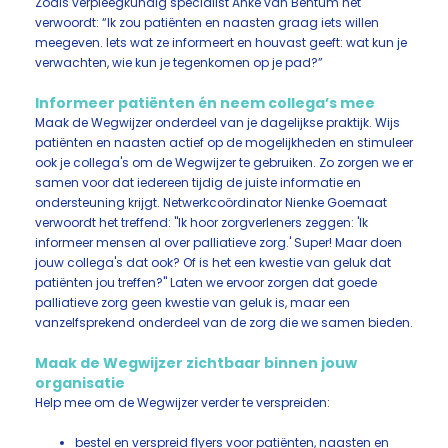
Zoals verpleegkundig specialist Anke van Bentum het
verwoordt: “Ik zou patiënten en naasten graag iets willen
meegeven. Iets wat ze informeert en houvast geeft: wat kun je
verwachten, wie kun je tegenkomen op je pad?”
Informeer patiënten én neem collega’s mee
Maak de Wegwijzer onderdeel van je dagelijkse praktijk. Wijs
patiënten en naasten actief op de mogelijkheden en stimuleer
ook je collega's om de Wegwijzer te gebruiken. Zo zorgen we er
samen voor dat iedereen tijdig de juiste informatie en
ondersteuning krijgt. Netwerkcoördinator Nienke Goemaat
verwoordt het treffend: "Ik hoor zorgverleners zeggen: 'Ik
informeer mensen al over palliatieve zorg.' Super! Maar doen
jouw collega's dat ook? Of is het een kwestie van geluk dat
patiënten jou treffen?" Laten we ervoor zorgen dat goede
palliatieve zorg geen kwestie van geluk is, maar een
vanzelfsprekend onderdeel van de zorg die we samen bieden.
Maak de Wegwijzer zichtbaar binnen jouw
organisatie
Help mee om de Wegwijzer verder te verspreiden:
bestel en verspreid flyers
voor patiënten, naasten en