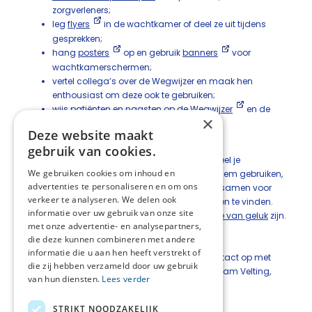
zorgverleners;
leg
flyers
in de wachtkamer of deel ze uit tijdens
gesprekken;
hang
posters
op en gebruik
banners
voor
wachtkamerschermen;
vertel collega’s over de Wegwijzer en maak hen
enthousiast om deze ook te gebruiken;
wijs patiënten en naasten op de
Wegwijzer
en de
×
website
.
Deze website maakt
Samen op weg in de palliatieve fase
gebruik van cookies.
Ga aan de slag, probeer de Wegwijzer uit en deel je
We gebruiken cookies om inhoud en
ervaringen. Zoals Anke van Bentum zegt: “Ga hem gebruiken,
advertenties te personaliseren en om ons
probeer het, kijk hoe het gaat.” Zo zorgen we er samen voor
verkeer te analyseren. We delen ook
dat meer mensen de juiste ondersteuning weten te vinden.
informatie over uw gebruik van onze site
Want goede palliatieve zorg mag geen
kwestie van geluk
zijn.
met onze advertentie- en analysepartners,
die deze kunnen combineren met andere
Meer informatie?
informatie die u aan hen heeft verstrekt of
Wil je meer weten over de Wegwijzer, neem contact op met
die zij hebben verzameld door uw gebruik
Ineke van Laar,
i.vanlaar@zorgspectrum.nl
, Mirjam Velting,
van hun diensten.
Lees verder
m.velting@careyn.nl
of Willemien Schep,
willemien.schep@beweging3.nl
.
STRIKT NOODZAKELIJK