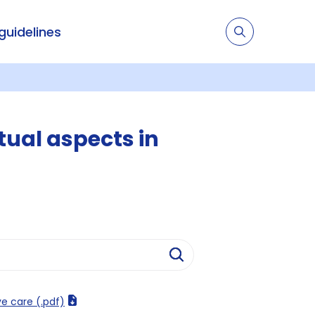
 guidelines
itual aspects in
ive care (.pdf)