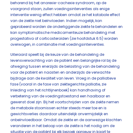
behorend bij het anorexie-cachexie syndroom, op de
voorgrond staan, zullen voedingsinterventies als enige
interventie weinig effect hebben omdat ze het katabole effect
van de ziekte niet beïnvloeden. Indien mogelijk, kan
geprobeerd worden de onderliggende ziekte te behandelen en
kan symptomatische medicamenteuze behandeling met
progestativa of corticosteroïden (zie hoofdstuk 6.5) worden
overwogen, in combinatie met voedingsinterventies.
Uiteraard speelt bij de keuze van de behandeling de
levensverwachting van de patiënt een belangrijke rol bij de
afweging tussen enerzijds de belasting van de behandeling
voor de patiënt en naasten en anderzijds de verwachte
bijdrage aan de kwaliteit van leven. Vroeg in de palliatieve
fase (vooral in de fase van ziektegerichte palliatie, zie
Inleiding van het richtlijnenboek) kan handhaving of
verbetering van de voedingstoestand een haalbaar en
gewenst doel zijn. Bij het voortschrijden van de ziekte nemen
de metabole stoornissen echter steeds meer toe en is
gewichtsverlies daardoor uiteindelijk onvermijdelijk en
onbeïnvloedbaar. Omdat de ziekte en de aanwezige klachten
veranderen in het beloop van de ziekte is het nodig om de
situatie van de patiënt bij elk bezoek opnieuw in kaart te