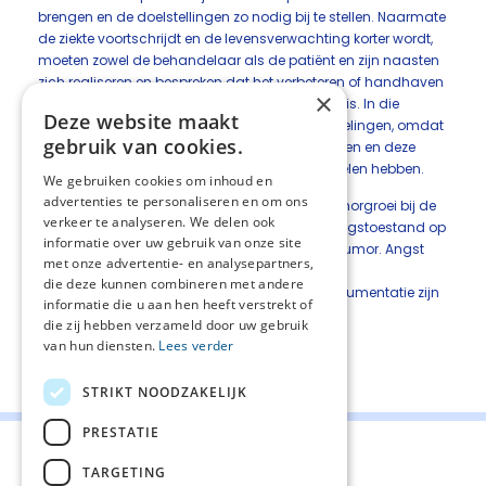
brengen en de doelstellingen zo nodig bij te stellen. Naarmate
de ziekte voortschrijdt en de levensverwachting korter wordt,
moeten zowel de behandelaar als de patiënt en zijn naasten
zich realiseren en bespreken dat het verbeteren of handhaven
×
van de voedingstoestand niet meer haalbaar is. In die
Deze website maakt
situatie wordt afgezien van bepaalde behandelingen, omdat
gebruik van cookies.
hiervan geen zinvol effect verwacht mag worden en deze
behandelingen dan meer nadelen dan voordelen hebben.
We gebruiken cookies om inhoud en
advertenties te personaliseren en om ons
Er is geen bewijs dat (par)enterale voeding tumorgroei bij de
verkeer te analyseren. We delen ook
mens bevordert. Een verbetering van de voedingstoestand op
informatie over uw gebruik van onze site
zichzelf resulteert niet in een sneller groeiende tumor. Angst
met onze advertentie- en analysepartners,
voor progressie van de ziekte als gevolg van
die deze kunnen combineren met andere
voedingsinterventies mag dan ook niet de argumentatie zijn
informatie die u aan hen heeft verstrekt of
om af te zien van voedingsinterventies.
die zij hebben verzameld door uw gebruik
van hun diensten.
Lees verder
Deel deze pagina:
STRIKT NOODZAKELIJK
PRESTATIE
TARGETING