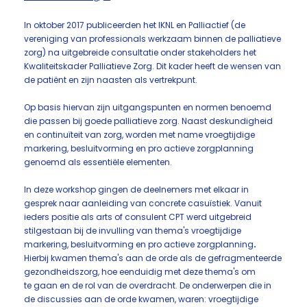
In oktober 2017 publiceerden het IKNL en Palliactief (de
vereniging van professionals werkzaam binnen de palliatieve
zorg) na uitgebreide consultatie onder stakeholders het
Kwaliteitskader Palliatieve Zorg. Dit kader heeft de wensen van
de patiënt en zijn naasten als vertrekpunt.
Op basis hiervan zijn uitgangspunten en normen benoemd
die passen bij goede palliatieve zorg. Naast deskundigheid
en continuïteit van zorg, worden met name vroegtijdige
markering, besluitvorming en pro actieve zorgplanning
genoemd als essentiële elementen.
In deze workshop gingen de deelnemers met elkaar in
gesprek naar aanleiding van concrete casuïstiek. Vanuit
ieders positie als arts of consulent CPT werd uitgebreid
stilgestaan bij de invulling van thema's vroegtijdige
markering, besluitvorming en pro actieve zorgplanning
.
Hierbij kwamen thema's aan de orde als de gefragmenteerde
gezondheidszorg, hoe eenduidig met deze thema's om
te gaan en de rol van de overdracht. De onderwerpen die in
de discussies aan de orde kwamen, waren: vroegtijdige