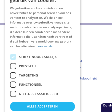
gebruik van cookies.
We gebruiken cookies om inhoud en
Deel deze pagina:
advertenties te personaliseren en om ons
verkeer te analyseren. We delen ook
informatie over uw gebruik van onze site
met onze advertentie- en analysepartners,
die deze kunnen combineren met andere
informatie die u aan hen heeft verstrekt of
die zij hebben verzameld door uw gebruik
van hun diensten.
Lees verder
STRIKT NOODZAKELIJK
Over ons
Privacyverklaring
PRESTATIE
CPT Rotterdam en omstreken
Cookieverklaring
Aanmelden nieuwsbrief
Disclaimer
TARGETING
Nieuwsarchief
Beveiligingskwetsbaarheid
Vacatures
melden
FUNCTIONEEL
NIET-GECLASSIFICEERD
Kwaliteitskader palliatieve zorg Nederland
Cont
ALLES ACCEPTEREN
Volg ons