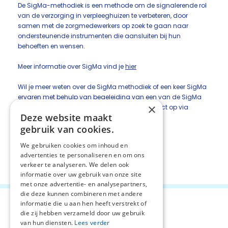
De SigMa-methodiek is een methode om de signalerende rol
van de verzorging in verpleeghuizen te verbeteren, door
samen met de zorgmedewerkers op zoek te gaan naar
ondersteunende instrumenten die aansluiten bij hun
behoeften en wensen.
Meer informatie over SigMa vind je
hier
Wil je meer weten over de SigMa methodiek of een keer SigMa
ervaren met behulp van begeleiding van een van de SigMa
×
ambassadeurs uit de regio? Neem dan contact op via
Deze website maakt
palliatievezorg@zonh.nl
gebruik van cookies.
We gebruiken cookies om inhoud en
advertenties te personaliseren en om ons
Deel deze pagina:
verkeer te analyseren. We delen ook
informatie over uw gebruik van onze site
met onze advertentie- en analysepartners,
die deze kunnen combineren met andere
informatie die u aan hen heeft verstrekt of
die zij hebben verzameld door uw gebruik
van hun diensten.
Lees verder