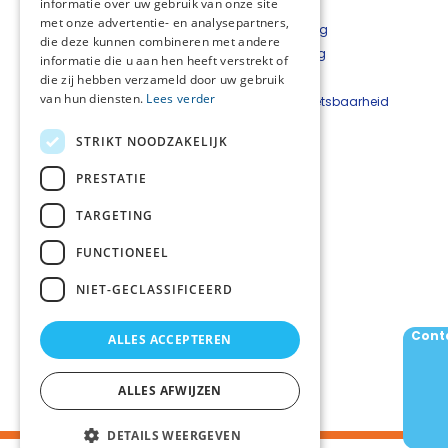
informatie over uw gebruik van onze site
met onze advertentie- en analysepartners,
Privacyverklaring
die deze kunnen combineren met andere
Cookieverklaring
informatie die u aan hen heeft verstrekt of
Disclaimer
die zij hebben verzameld door uw gebruik
van hun diensten.
Lees verder
Beveiligingskwetsbaarheid
melden
STRIKT NOODZAKELIJK
Netwerkcoördinator
PRESTATIE
Harmiene Gommans
T: 06-23071661
TARGETING
E:
NPZDrentheSteenwijkerland@gmail.com
FUNCTIONEEL
Aanmelden nieuwsbrief
Voor de nieuwsbrief graag aanmelden via
NIET-GECLASSIFICEERD
communicatie@transformatieteam.com
Cont
ALLES ACCEPTEREN
Volg ons
ALLES AFWIJZEN
DETAILS WEERGEVEN