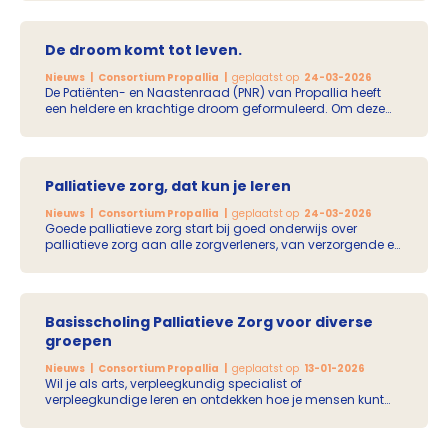
wensen en keuzes voor toekomstige zorg. Een belangrijke
voorwaarde voor deze gesprekken is ‘gereedheid’. Het door
ZonMw gefinancierde GEREED-project, geïnitieerd door het
De droom komt tot leven.
Expertisecentrum Palliatieve Zorg van het Leids Universitair
Medisch Centrum, richt zich op het vergroten van deze
Nieuws
Consortium Propallia
geplaatst op
24-03-2026
gereedheid bij patiënten, naasten en zorgverleners van
De Patiënten- en Naastenraad (PNR) van Propallia heeft
diagnose tot de laatste levensfase.
een heldere en krachtige droom geformuleerd. Om deze
droom verder te brengen, zijn een toetsingskader,
onderwijsdoelen en audiofragmenten ontwikkeld.
Palliatieve zorg, dat kun je leren
Nieuws
Consortium Propallia
geplaatst op
24-03-2026
Goede palliatieve zorg start bij goed onderwijs over
palliatieve zorg aan alle zorgverleners, van verzorgende en
verpleegkundige tot medisch specialist. Doe inspiratie op
en lees meer over de Toekomst van de
Onderwijsknooppunten.
Basisscholing Palliatieve Zorg voor diverse
groepen
Nieuws
Consortium Propallia
geplaatst op
13-01-2026
Wil je als arts, verpleegkundig specialist of
verpleegkundige leren en ontdekken hoe je mensen kunt
helpen in de palliatieve zorg? In het voorjaar van 2026
staan er mooie 3-daagse scholingen op de planning in
onze regio.