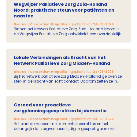
Wegwijzer Palliatieve Zorg Zuid-Holland
Noord: praktische steun voor patiënten en
naasten
Nieuws
Consortium Propallia
geplaatst op
24-03-2026
Binnen het Netwerk Palliatieve Zorg Zuid-Holland Noord is
de Wegwijzer Palliatieve Zorg ontwikkeld: een overzichtelijke
en praktische digitale gids met betrouwbare
informatiebronnen voor patiënten en hun naasten.
Lokale Verbindingen als Kracht van het
Netwerk Palliatieve Zorg Midden-Holland
Nieuws
Consortium Propallia
geplaatst op
24-03-2026
Bij het netwerk palliatieve zorg Midden-Holland geloven ze
sterk in de kracht van écht contact. Daarom zetten ze in
Midden-Holland in op een levende sociale kaart. Ook
bestaat de regio uit vijf gemeenten, en in elke gemeente is
er een Ambassadeur Lokale Samenwerking Palliatieve
Zorg actief.
Gereed voor proactieve
zorgplanningsgesprekken bij dementie
Nieuws
Consortium Propallia
geplaatst op
24-03-2026
Het aantal mensen met dementie neemt toe en het
belangrijk dat zorgverleners tijdig in gesprek gaan met
mensen met dementie en hun naasten over hun waarden,