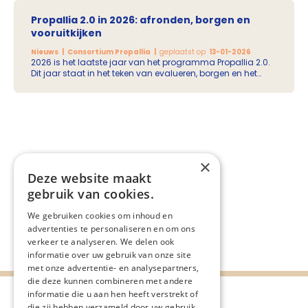
Propallia 2.0 in 2026: afronden, borgen en
vooruitkijken
Nieuws
Consortium Propallia
geplaatst op
13-01-2026
2026 is het laatste jaar van het programma Propallia 2.0.
Dit jaar staat in het teken van evalueren, borgen en het
voorbereiden van de toekomst. We ronden lopende
activiteiten en projecten af, borgen wat werkt en verkennen
hoe succesvolle initiatieven ook na 2026 kunnen
doorgaan.
×
Deze website maakt
gebruik van cookies.
We gebruiken cookies om inhoud en
advertenties te personaliseren en om ons
1
2
3
4
verkeer te analyseren. We delen ook
informatie over uw gebruik van onze site
met onze advertentie- en analysepartners,
die deze kunnen combineren met andere
informatie die u aan hen heeft verstrekt of
die zij hebben verzameld door uw gebruik