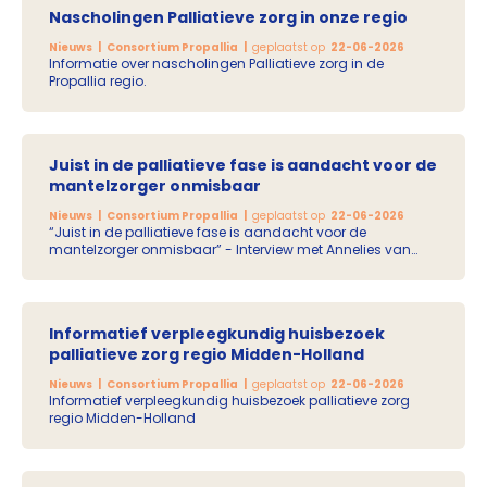
Nascholingen Palliatieve zorg in onze regio
Nieuws
Consortium Propallia
geplaatst op
22-06-2026
Informatie over nascholingen Palliatieve zorg in de
Propallia regio.
Juist in de palliatieve fase is aandacht voor de
mantelzorger onmisbaar
Nieuws
Consortium Propallia
geplaatst op
22-06-2026
“Juist in de palliatieve fase is aandacht voor de
mantelzorger onmisbaar” - Interview met Annelies van
Paridon van Welzijnskwartier.
Informatief verpleegkundig huisbezoek
palliatieve zorg regio Midden-Holland
Nieuws
Consortium Propallia
geplaatst op
22-06-2026
Informatief verpleegkundig huisbezoek palliatieve zorg
regio Midden-Holland