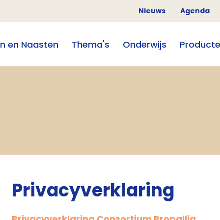
Nieuws
Agenda
en en Naasten
Thema's
Onderwijs
Product
Privacyverklaring
Privacyverklaring Consortium Propallia