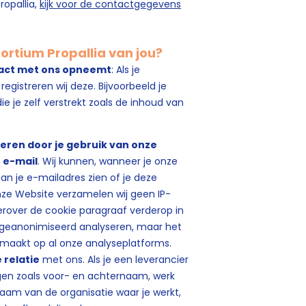
opallia,
kijk voor de contactgegevens
rtium Propallia van jou?
tact met ons opneemt
: Als je
egistreren wij deze. Bijvoorbeeld je
 je zelf verstrekt zoals de inhoud van
eren door je gebruik van onze
 e-mail
. Wij kunnen, wanneer je onze
aan je e-mailadres zien of je deze
onze Website verzamelen wij geen IP-
erover de cookie paragraaf verderop in
j geanonimiseerd analyseren, maar het
maakt op al onze analyseplatforms.
e relatie
met ons. Als je een leverancier
gen zoals voor- en achternaam, werk
aam van de organisatie waar je werkt,