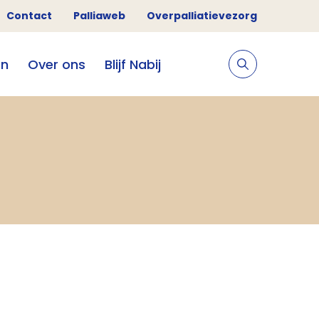
Contact
Palliaweb
Overpalliatievezorg
en
Over ons
Blijf Nabij