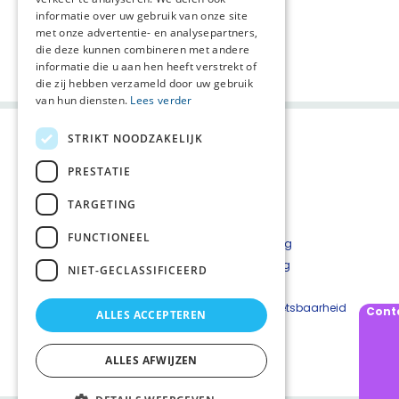
informatie over uw gebruik van onze site
met onze advertentie- en analysepartners,
die deze kunnen combineren met andere
Deel deze pagina:
informatie die u aan hen heeft verstrekt of
die zij hebben verzameld door uw gebruik
van hun diensten.
Lees verder
STRIKT NOODZAKELIJK
PRESTATIE
TARGETING
FUNCTIONEEL
Contact
Privacyverklaring
Cookieverklaring
NIET-GECLASSIFICEERD
Disclaimer
Beveiligingskwetsbaarheid
Cont
ALLES ACCEPTEREN
melden
ALLES AFWIJZEN