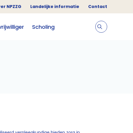
er NPZZG
Landelijke informatie
Contact
ijwilliger
Scholing
aliseerd verpleegkundige bieden zorg in