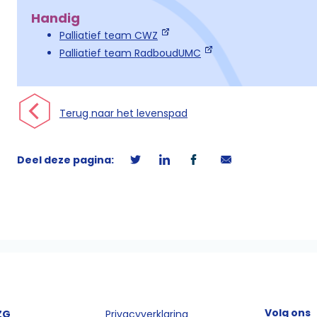
Handig
Palliatief team CWZ
Palliatief team RadboudUMC
Terug naar het levenspad
Deel deze pagina:
Volg ons
ZG
Privacyverklaring