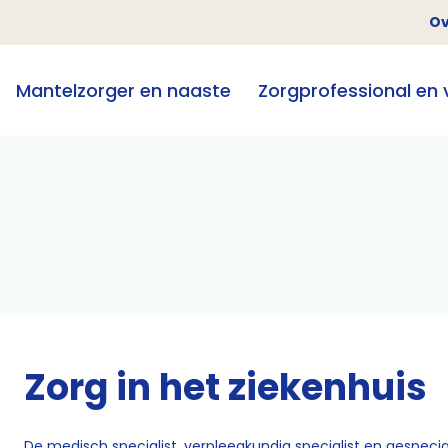
Ov
Mantelzorger en naaste
Zorgprofessional en vr
Zorg in het ziekenhuis
De medisch specialist, verpleegkundig specialist en gespeci