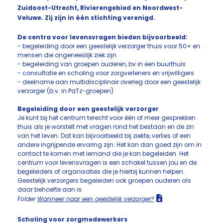
Zuidoost-Utrecht, Rivierengebied en Noordwest-
Veluwe. Zij zijn in één stichting verenigd.
De centra voor levensvragen bieden bijvoorbeeld:
- begeleiding door een geestelijk verzorger thuis voor 50+ en
mensen die ongeneeslijk ziek zijn
- begeleiding van groepen ouderen, bv in een buurthuis
- consultatie en scholing voor zorgverleners en vrijwilligers
- deelname aan multidisciplinair overleg door een geestelijk
verzorger (b.v. in PaTz-groepen)
Begeleiding door een geestelijk verzorger
Je kunt bij het centrum terecht voor één of meer gesprekken
thuis als je worstelt met vragen rond het bestaan en de zin
van het leven. Dat kan bijvoorbeeld bij ziekte, verlies of een
andere ingrijpende ervaring zijn. Het kan dan goed zijn om in
contact te komen met iemand die je kan begeleiden. Het
centrum voor levensvragen is een schakel tussen jou en de
begeleiders of organisaties die je hierbij kunnen helpen.
Geestelijk verzorgers begeleiden ook groepen ouderen als
daar behoefte aan is.
Folder
Wanneer naar een geestelijk verzorger?
Scholing voor zorgmedewerkers