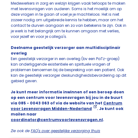
Medewerkers in zorg en welzijn krijgen vaak terloops te maken
met levensvragen van ouderen. Soms is het moeilijk om op
deze vragen in te gaan of voel je je machteloos. Het is niet
zozeer nodig om uitgebreide kennis te hebben, maar om het
contact te durven aangaan en zo van betekenis te zijn. Ook in
je werk is het belangrijk om te kunnen omgaan met verlies,
voor jezelf en voor je collega's.
Deelname geestelijk verzorger aan multidisciplinair
overleg
Een geestelijk verzorger in een overleg (bv een PaTz-groep)
kan onderliggende existentiele en spirituele vragen of
problemen benoemen bij de bespreking van een patient. Ook
kan de geestelijk verzorger deskundigheidsbevordering op dit
gebied geven.
Je kunt meer informatie inwinnen of een beroep doen
op een centrum voor levensvragen bij jou in de buurt
via 085 - 0043 063 of via de website van het
Centrum
voor Levensvragen Midden-Nederland
. Je kunt ook
mailen naar
coordinator@centrumvoorlevensvragen.nl
.
Zie ook de
FAQ's over geestelijke verzorging thuis