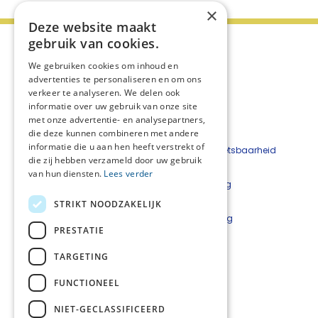
×
Deze website maakt
gebruik van cookies.
We gebruiken cookies om inhoud en
advertenties te personaliseren en om ons
verkeer te analyseren. We delen ook
informatie over uw gebruik van onze site
met onze advertentie- en analysepartners,
die deze kunnen combineren met andere
informatie die u aan hen heeft verstrekt of
Beveiligingskwetsbaarheid
die zij hebben verzameld door uw gebruik
melden
van hun diensten.
Lees verder
Cookieverklaring
Disclaimer
STRIKT NOODZAKELIJK
Privacyverklaring
PRESTATIE
Netwerkcoördinatoren
TARGETING
Lars Luijkx
l.luijkx@careyn.nl
FUNCTIONEEL
Mirjam Velting
NIET-GECLASSIFICEERD
m.velting@careyn.nl