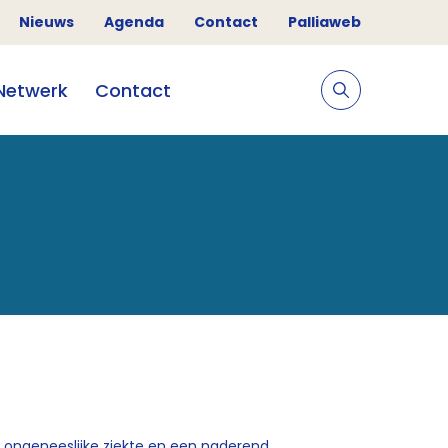
Nieuws
Agenda
Contact
Palliaweb
Netwerk
Contact
n ongeneeslijke ziekte en een naderend