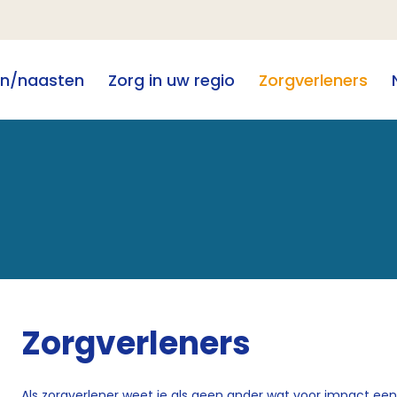
en/naasten
Zorg in uw regio
Zorgverleners
Zorgverleners
Als zorgverlener weet je als geen ander wat voor impact ee