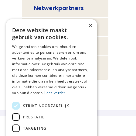
Netwerkpartners
×
Netwerkafspraken
Deze website maakt
gebruik van cookies.
Consortium PalZO
We gebruiken cookies om inhoud en
advertenties te personaliseren en om ons
verkeer te analyseren. We delen ook
Palliatieve zorg in
informatie over uw gebruik van onze site
beeld
met onze advertentie- en analysepartners,
die deze kunnen combineren met andere
informatie die u aan hen heeft verstrekt of
die zij hebben verzameld door uw gebruik
van hun diensten.
Lees verder
STRIKT NOODZAKELIJK
PRESTATIE
TARGETING