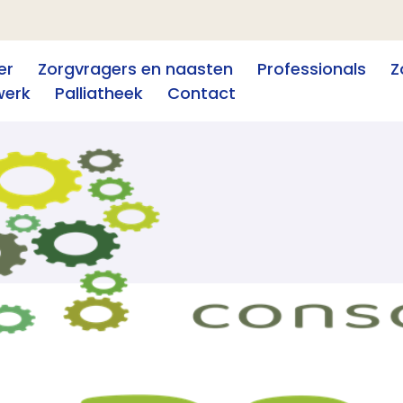
er
Zorgvragers en naasten
Professionals
Z
werk
Palliatheek
Contact