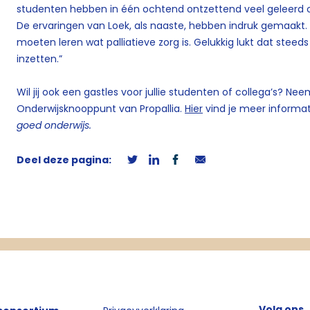
studenten hebben in één ochtend ontzettend veel geleerd ove
De ervaringen van Loek, als naaste, hebben indruk gemaakt. 
moeten leren wat palliatieve zorg is. Gelukkig lukt dat steeds
inzetten.”
Wil jij ook een gastles voor jullie studenten of collega’s? N
Onderwijsknooppunt van Propallia.
Hier
vind je meer informat
goed onderwijs.
Deel deze pagina:
Volg ons