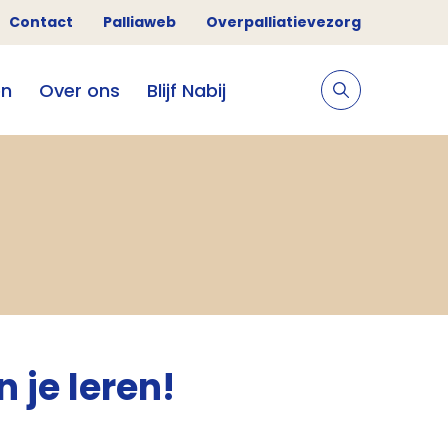
Contact
Palliaweb
Overpalliatievezorg
en
Over ons
Blijf Nabij
n je leren!