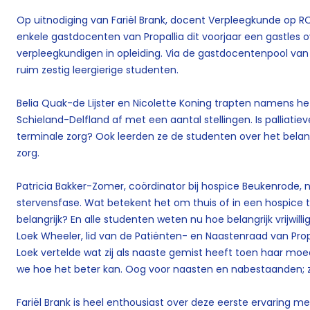
Op uitnodiging van Fariël Brank, docent Verpleegkunde op R
enkele gastdocenten van Propallia dit voorjaar een gastles ov
verpleegkundigen in opleiding. Via de gastdocentenpool van P
ruim zestig leergierige studenten.
Belia Quak-de Lijster en Nicolette Koning trapten namens he
Schieland-Delfland af met een aantal stellingen. Is palliatiev
terminale zorg? Ook leerden ze de studenten over het belan
zorg.
Patricia Bakker-Zomer, coördinator bij hospice Beukenrode
stervensfase. Wat betekent het om thuis of in een hospice t
belangrijk? En alle studenten weten nu hoe belangrijk vrijwillig
Loek Wheeler, lid van de Patiënten- en Naastenraad van Prop
Loek vertelde wat zij als naaste gemist heeft toen haar moe
we hoe het beter kan. Oog voor naasten en nabestaanden; zo
Fariël Brank is heel enthousiast over deze eerste ervaring 