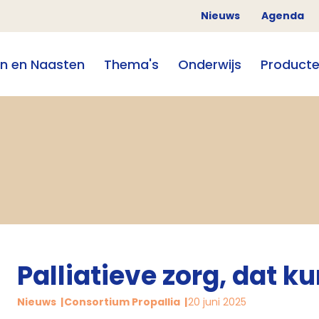
Nieuws
Agenda
en en Naasten
Thema's
Onderwijs
Product
Palliatieve zorg, dat ku
Nieuws
Consortium Propallia
20 juni 2025