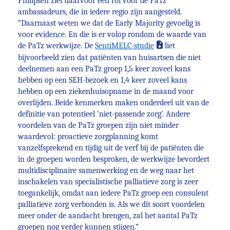
Philipsen ziet daarvoor een rol voor de PaTz
ambassadeurs, die in iedere regio zijn aangesteld.
“Daarnaast weten we dat de Early Majority gevoelig is
voor evidence. En die is er volop rondom de waarde van
de PaTz werkwijze. De
SentiMELC-studie
liet
bijvoorbeeld zien dat patiënten van huisartsen die niet
deelnemen aan een PaTz groep 1,5 keer zoveel kans
hebben op een SEH-bezoek en 1,4 keer zoveel kans
hebben op een ziekenhuisopname in de maand voor
overlijden. Beide kenmerken maken onderdeel uit van de
definitie van potentieel ‘niet-passende zorg’. Andere
voordelen van de PaTz groepen zijn niet minder
waardevol: proactieve zorgplanning komt
vanzelfsprekend en tijdig uit de verf bij de patiënten die
in de groepen worden besproken, de werkwijze bevordert
multidisciplinaire samenwerking en de weg naar het
inschakelen van specialistische palliatieve zorg is zeer
toegankelijk, omdat aan iedere PaTz groep een consulent
palliatieve zorg verbonden is. Als we dit soort voordelen
meer onder de aandacht brengen, zal het aantal PaTz
groepen nog verder kunnen stijgen.”