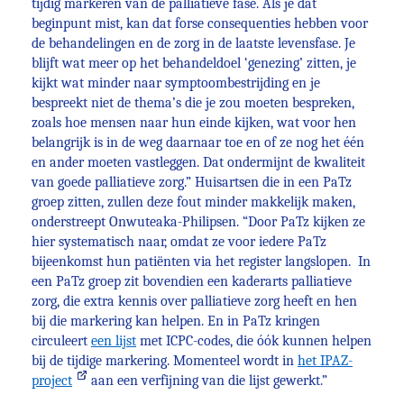
tijdig markeren van de palliatieve fase. Als je dat
beginpunt mist, kan dat forse consequenties hebben voor
de behandelingen en de zorg in de laatste levensfase. Je
blijft wat meer op het behandeldoel ‘genezing’ zitten, je
kijkt wat minder naar symptoombestrijding en je
bespreekt niet de thema’s die je zou moeten bespreken,
zoals hoe mensen naar hun einde kijken, wat voor hen
belangrijk is in de weg daarnaar toe en of ze nog het één
en ander moeten vastleggen. Dat ondermijnt de kwaliteit
van goede palliatieve zorg.” Huisartsen die in een PaTz
groep zitten, zullen deze fout minder makkelijk maken,
onderstreept Onwuteaka-Philipsen. “Door PaTz kijken ze
hier systematisch naar, omdat ze voor iedere PaTz
bijeenkomst hun patiënten via het register langslopen. In
een PaTz groep zit bovendien een kaderarts palliatieve
zorg, die extra kennis over palliatieve zorg heeft en hen
bij die markering kan helpen. En in PaTz kringen
circuleert
een lijst
met ICPC-codes, die óók kunnen helpen
bij de tijdige markering. Momenteel wordt in
het IPAZ-
project
aan een verfijning van die lijst gewerkt.”