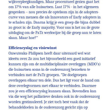
wijkverpleegkundigen. Maar procentueel gezien gaat het
om 17% van alle huisartsen. Laat 17% - in het algemeen
gesproken – nou precies de optelsom zijn in de adopters-
curve van mensen die als Innovators of Early adopters in
te schalen zijn. Daarna krijg je een groep die bijna dubbel
zo groot is: de Early majority. Voor ons is het nu de grote
uitdaging om de PaTz werkwijze bij díe groep aan te laten
slaan. Maar hoe?”
Efficiencyslag en visiewinst
Onwuteaka-Philipsen heeft daar uiteraard wel wat
ideeën over. Zo zou het bijvoorbeeld een goed initiatief
kunnen zijn om de multidisciplinaire overleggen (MDO’s)
die huisartsen soms in de ouderenzorg bezoeken te
verbinden met de PaTz groepen. “De doelgroepen
overlappen elkaar ten dele. Dus het ligt voor de hand om
deze overlegvormen met elkaar te verbinden. Daarmee
zou je een efficiencyslag kunnen slaan. Bovendien kan
via die weg het palliatieve denken ook in de ouderenzorg
worden gestimuleerd. Je ziet toch best vaak dat de
behandeldoelen in de ouderenzorg gericht zijn op