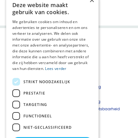
×
Deze website maakt
Deel deze pagina:
gebruik van cookies.
We gebruiken cookies om inhoud en
advertenties te personaliseren en om ons
verkeer te analyseren. We delen ook
informatie over uw gebruik van onze site
met onze advertentie- en analysepartners,
die deze kunnen combineren met andere
informatie die u aan hen heeft verstrekt of
die zij hebben verzameld door uw gebruik
van hun diensten.
Lees verder
Agenda
AVG
STRIKT NOODZAKELIJK
Nieuwsflits
Privacyverklaring
PRESTATIE
Contact
Disclaimer
PaTz Ambassadeurs
Cookieverklaring
TARGETING
Beveiligingskwetsbaarheid
FUNCTIONEEL
melden
NIET-GECLASSIFICEERD
Schrijf je in voor onze nieuwsflits