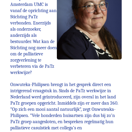
Amsterdam UMC is
vanaf de oprichting aan
Stichting PaTz
verbonden. Enerzijds
als onderzoeker,
anderzijds als
bestuurder. Wat kan de
Stichting nog meer doen
om de palliatieve
zorgverlening te
verbeteren via de PaTz
werkwijze?
Onwuteka-Philipsen brengt in het gesprek direct een
intrigerend vraagstuk in. Sinds de PaTz werkwijze in
Nederland werd geïntroduceerd, zijn overal in het land
PaTz groepen opgericht. Inmiddels zijn er meer dan 260.
“Op zich een mooi aantal natuurlijk”, zegt Onwuteaka-
Philipsen. “Vele honderden huisartsen zijn dus bij zo’n
PaTz groep aangesloten, en bespreken regelmatig hun
palliatieve casuïstiek met collega’s en