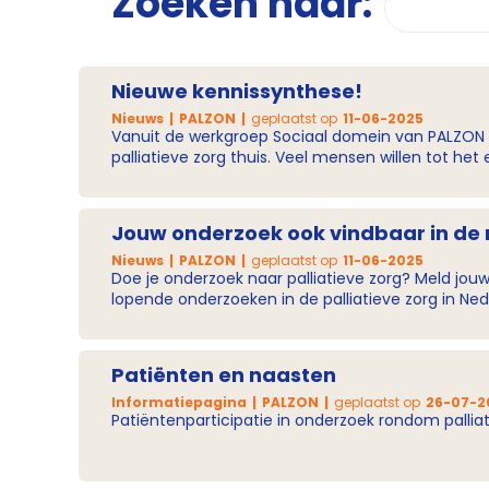
Zoeken naar:
Nieuwe kennissynthese!
Nieuws
PALZON
geplaatst op
11-06-2025
Vanuit de werkgroep Sociaal domein van PALZON 
palliatieve zorg thuis. Veel mensen willen tot het einde van hun leven thuis blijven wonen. Om dit mogelijk te maken, is samenwerking tussen zorgprofessionals,
burgers, vrijwilligers en professionals uit het soci
Jouw onderzoek ook vindbaar in de 
Nieuws
PALZON
geplaatst op
11-06-2025
Doe je onderzoek naar palliatieve zorg? Meld jouw
lopende onderzoeken in de palliatieve zorg in Ned
Patiënten en naasten
Informatiepagina
PALZON
geplaatst op
26-07-2
Patiëntenparticipatie in onderzoek rondom palliat