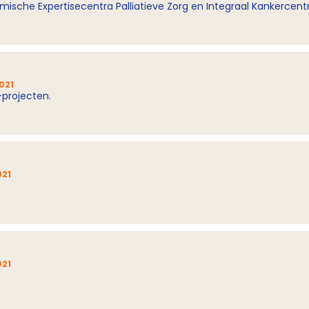
ische Expertisecentra Palliatieve Zorg en Integraal Kankercent
021
projecten.
021
021