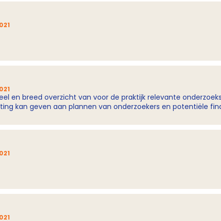
021
021
eel en breed overzicht van voor de praktijk relevante onderzoe
ichting kan geven aan plannen van onderzoekers en potentiële fi
021
021