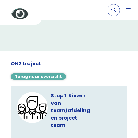
ON2 traject
Terug naar overzicht
Stap 1: Kiezen
van
team/afdeling
en project
team