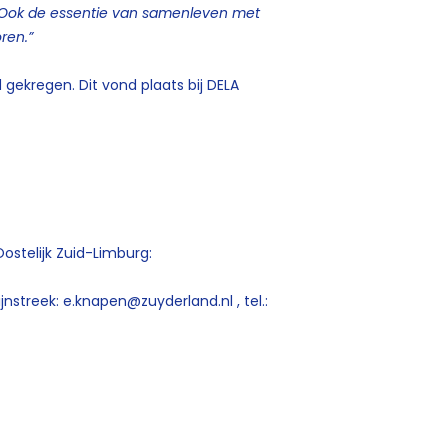
Ook de essentie van samenleven met
ren.”
d gekregen.
Dit vond plaats bij DELA
ostelijk Zuid-Limburg:
jnstreek: e.knapen@zuyderland.nl , tel.: