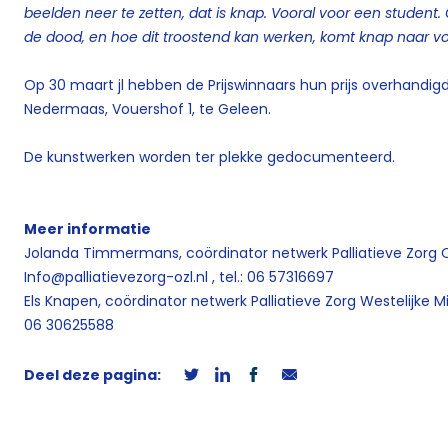
beelden neer te zetten, dat is knap.
Vooral voor een student.
de dood, en hoe dit troostend kan werken, komt knap naar vo
Op 30 maart jl hebben de Prijswinnaars hun prijs overhandig
Nedermaas, Vouershof 1, te Geleen.
De kunstwerken worden ter plekke gedocumenteerd.
Meer informatie
Jolanda Timmermans, coördinator netwerk Palliatieve Zorg O
Info@palliatievezorg-ozl.nl , tel.: 06 57316697
Els Knapen, coördinator netwerk Palliatieve Zorg Westelijke Mi
06 30625588
Deel deze pagina: