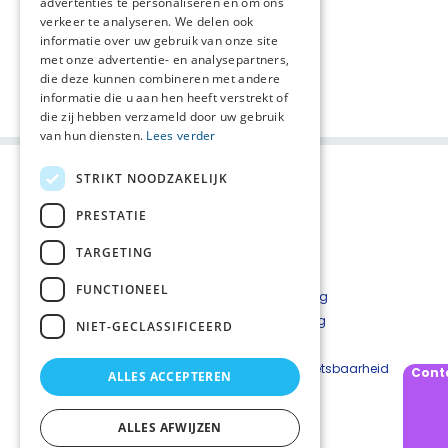
advertenties te personaliseren en om ons
verkeer te analyseren. We delen ook
informatie over uw gebruik van onze site
met onze advertentie- en analysepartners,
die deze kunnen combineren met andere
Deel deze pagina:
informatie die u aan hen heeft verstrekt of
die zij hebben verzameld door uw gebruik
van hun diensten.
Lees verder
STRIKT NOODZAKELIJK
PRESTATIE
TARGETING
FUNCTIONEEL
Contact
Privacyverklaring
Cookieverklaring
NIET-GECLASSIFICEERD
Disclaimer
Beveiligingskwetsbaarheid
Cont
ALLES ACCEPTEREN
melden
ALLES AFWIJZEN