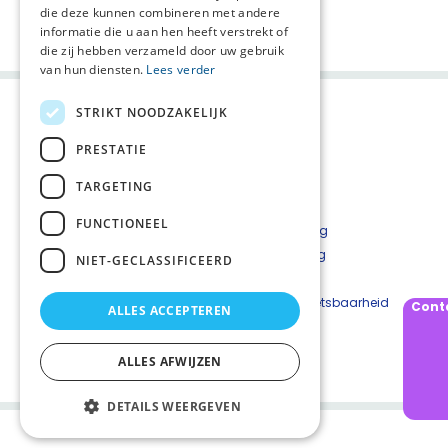
die deze kunnen combineren met andere
Deel deze pagina:
informatie die u aan hen heeft verstrekt of
die zij hebben verzameld door uw gebruik
van hun diensten.
Lees verder
STRIKT NOODZAKELIJK
PRESTATIE
TARGETING
FUNCTIONEEL
Contact
Privacyverklaring
Cookieverklaring
NIET-GECLASSIFICEERD
Disclaimer
Beveiligingskwetsbaarheid
Cont
ALLES ACCEPTEREN
melden
ALLES AFWIJZEN
DETAILS WEERGEVEN
Palliaweb 2019 - Heden