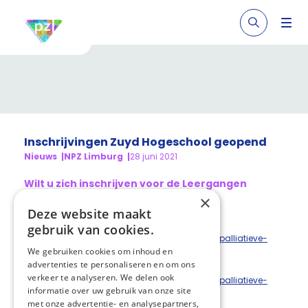
Inschrijvingen Zuyd Hogeschool geopend
Nieuws
NPZ Limburg
28 juni 2021
Wilt u zich inschrijven voor de Leergangen
Palliatieve Zorg Zuyd Hogeschool?
×
Dat kan via de onderstaande links:
Deze website maakt
gebruik van cookies.
https://www.zuydprofessional.nl/opleidingen/palliatieve-
We gebruiken cookies om inhoud en
zorg-voor-verzorgenden
advertenties te personaliseren en om ons
verkeer te analyseren. We delen ook
https://www.zuydprofessional.nl/opleidingen/palliatieve-
informatie over uw gebruik van onze site
zorg-interdisciplinair
met onze advertentie- en analysepartners,