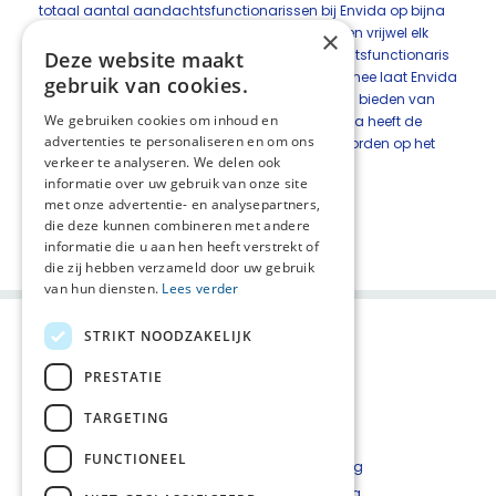
totaal aantal aandachtsfunctionarissen bij Envida op bijna
40. Genoeg om binnen elk woonzorgcentrum en vrijwel elk
×
wijkteam en vakgroep minimaal één aandachtsfunctionaris
Deze website maakt
palliatieve zorg ter beschikking te hebben. Hiermee laat Envida
gebruik van cookies.
zien dat het veel waarde hecht aan het kunnen bieden van
We gebruiken cookies om inhoud en
kwalitatief goede palliatieve zorg. Sterker, Envida heeft de
advertenties te personaliseren en om ons
ambitie om in Zuid-Limburg een autoriteit te worden op het
verkeer te analyseren. We delen ook
gebied van palliatieve zorg.
informatie over uw gebruik van onze site
Lees meer.
met onze advertentie- en analysepartners,
die deze kunnen combineren met andere
Deel deze pagina:
informatie die u aan hen heeft verstrekt of
die zij hebben verzameld door uw gebruik
van hun diensten.
Lees verder
STRIKT NOODZAKELIJK
PRESTATIE
TARGETING
FUNCTIONEEL
Contact
Privacyverklaring
Cookieverklaring