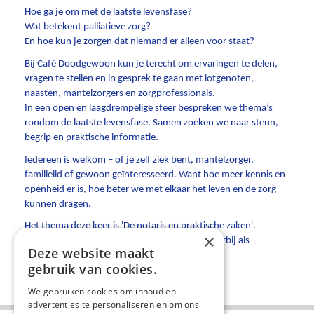
Hoe ga je om met de laatste levensfase?
Wat betekent palliatieve zorg?
En hoe kun je zorgen dat niemand er alleen voor staat?
Bij Café Doodgewoon kun je terecht om ervaringen te delen,
vragen te stellen en in gesprek te gaan met lotgenoten,
naasten, mantelzorgers en zorgprofessionals.
In een open en laagdrempelige sfeer bespreken we thema’s
rondom de laatste levensfase. Samen zoeken we naar steun,
begrip en praktische informatie.
Iedereen is welkom – of je zelf ziek bent, mantelzorger,
familielid of gewoon geïnteresseerd. Want hoe meer kennis en
openheid er is, hoe beter we met elkaar het leven en de zorg
kunnen dragen.
Het thema deze keer is 'De notaris en praktische zaken'.
×
Het testament en andere regelzaken komen hierbij als
Deze website maakt
onderdelen aan bod.
gebruik van cookies.
We gebruiken cookies om inhoud en
advertenties te personaliseren en om ons