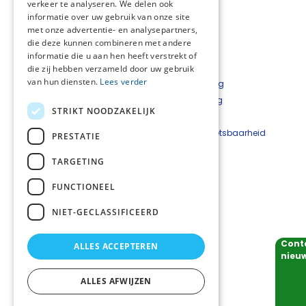
verkeer te analyseren. We delen ook
informatie over uw gebruik van onze site
met onze advertentie- en analysepartners,
die deze kunnen combineren met andere
informatie die u aan hen heeft verstrekt of
die zij hebben verzameld door uw gebruik
van hun diensten.
Lees verder
Over het netwerk
Privacyverklaring
Over Palliaweb
Cookieverklaring
STRIKT NOODZAKELIJK
Contact
Disclaimer
Nieuwsbrief
Beveiligingskwetsbaarheid
PRESTATIE
Palliaweb
melden
TARGETING
Contact:
FUNCTIONEEL
Netwerkcoördinator: Nadja Alberto
nadja.alberto@careyn.nl
NIET-GECLASSIFICEERD
Cont
ALLES ACCEPTEREN
Volg ons
nieuw
ALLES AFWIJZEN