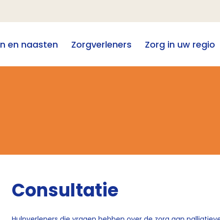
en en naasten
Zorgverleners
Zorg in uw regio
Consultatie
Hulpverleners die vragen hebben over de zorg aan palliatie