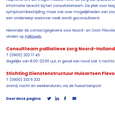
informatie terecht bij het consultatieteam. De plek voor laa
symptoombestrijding, maar ook over mogelijkheden van zorg e
een onderwerp waarover vaak wordt geconsulteerd.
Hieronder de contactgegevens voor Noord- en Oost-Flevoland
vinden op
Palliaweb
.
Consultteam palliatieve zorg Noord-Holland
T (0900) 202 17 45
dagelijks van 8.00-23.00 uur, in geval van nood ook ’s nachts
Stichting Dienstenstructuur Huisartsen Flev
T (0900) 333 6 333
avond, nacht en weekenduren, via de huisartsenpost
Deel deze pagina: