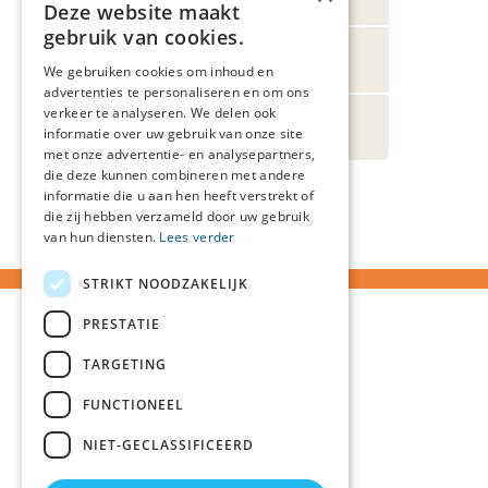
Deze website maakt
gebruik van cookies.
Veelgestelde vragen
We gebruiken cookies om inhoud en
advertenties te personaliseren en om ons
verkeer te analyseren. We delen ook
Projecten
informatie over uw gebruik van onze site
met onze advertentie- en analysepartners,
die deze kunnen combineren met andere
informatie die u aan hen heeft verstrekt of
die zij hebben verzameld door uw gebruik
van hun diensten.
Lees verder
STRIKT NOODZAKELIJK
PRESTATIE
TARGETING
FUNCTIONEEL
NIET-GECLASSIFICEERD