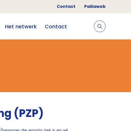
Contact
Palliaweb
Het netwerk
Contact
ng (PZP)
/bewoner die ernstig ziek is en wil