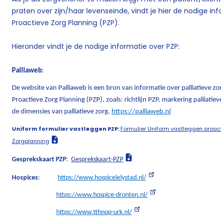
praten over zijn/haar levenseinde, vindt je hier de nodige i
Proactieve Zorg Planning (PZP).
Hieronder vindt je de nodige informatie over PZP:
Palliaweb
:
De website van Palliaweb is een bron van informatie over palliatieve zo
Proactieve Zorg Planning (PZP), zoals: richtlijn PZP, markering palliati
de dimensies van palliatieve zorg.
https://palliaweb.nl
Uniform formulier vastleggen PZP:
Formulier Uniform vastleggen proact
Zorgplanning
Gesprekskaart PZP
:
Gesprekskaart-PZP
Hospices
:
https://www.hospicelelystad.nl/
https://www.hospice-dronten.nl/
https://www.tthnop-urk.nl/