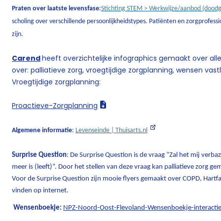
Praten over laatste levensfase
:
Stichting STEM > Werkwijze/aanbod (dood
scholing over verschillende persoonlijkheidstypes. Patiënten en zorgprofessi
zijn.
Carend
heeft overzichtelijke infographics gemaakt over alle
over: palliatieve zorg, vroegtijdige zorgplanning, wensen vast
Vroegtijdige zorgplanning:
Proactieve-Zorgplanning
Algemene informatie
:
Levenseinde | Thuisarts.nl
Surprise Question
:
De Surprise Question is de vraag “Zal het mij verba
meer is (leeft)”. Door het stellen van deze vraag kan palliatieve zorg 
Voor de Surprise Question zijn mooie flyers gemaakt over COPD, Hartfal
vinden op internet.
Wensenboekje:
NPZ-Noord-Oost-Flevoland-Wensenboekje-interacti