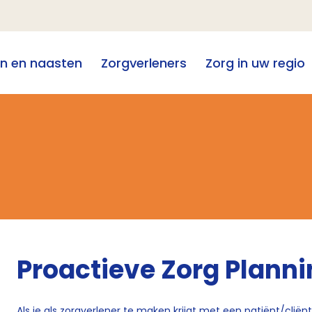
en en naasten
Zorgverleners
Zorg in uw regio
Proactieve Zorg Planni
Als je als zorgverlener te maken krijgt met een patiënt/cliënt