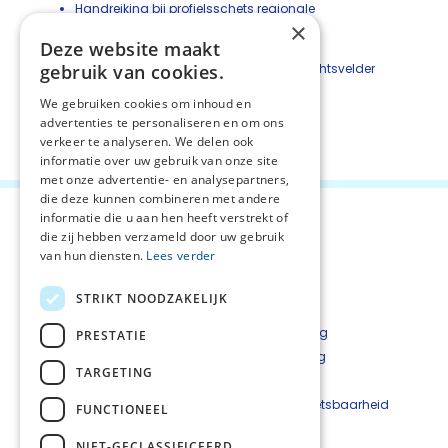
Handreiking
bij profielsschets regionale
×
aandachtsvelder palliatieve zorg
Deze website maakt
gebruik van cookies.
Context
profielschets regionale aandachtsvelder
palliatieve zorg
We gebruiken cookies om inhoud en
advertenties te personaliseren en om ons
Deel deze pagina:
verkeer te analyseren. We delen ook
informatie over uw gebruik van onze site
met onze advertentie- en analysepartners,
die deze kunnen combineren met andere
informatie die u aan hen heeft verstrekt of
die zij hebben verzameld door uw gebruik
van hun diensten.
Lees verder
STRIKT NOODZAKELIJK
Contact
Privacyverklaring
PRESTATIE
Bestelformulier
Cookieverklaring
TARGETING
Disclaimer
Beveiligingskwetsbaarheid
FUNCTIONEEL
melden
NIET-GECLASSIFICEERD