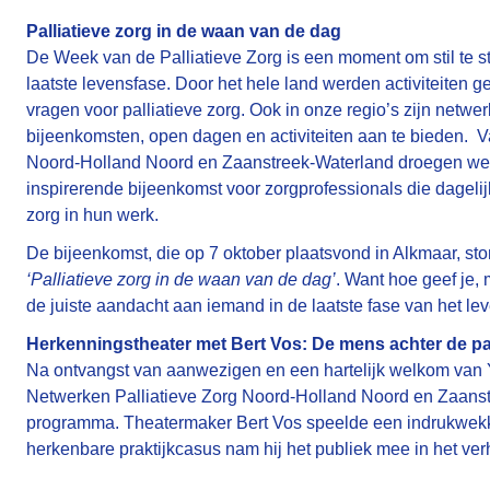
Palliatieve zorg in de waan van de dag
De Week van de Palliatieve Zorg is een moment om stil te sta
laatste levensfase. Door het hele land werden activiteiten
vragen voor palliatieve zorg. Ook in onze regio’s zijn netwe
bijeenkomsten, open dagen en activiteiten aan te bieden. V
Noord-Holland Noord en Zaanstreek-Waterland droegen we 
inspirerende bijeenkomst voor zorgprofessionals die dageli
zorg in hun werk.
De bijeenkomst, die op 7 oktober plaatsvond in Alkmaar, sto
‘Palliatieve zorg in de waan van de dag’
. Want hoe geef je, 
de juiste aandacht aan iemand in de laatste fase van het le
Herkenningstheater met Bert Vos: De mens achter de pa
Na ontvangst van aanwezigen en een hartelijk welkom van 
Netwerken Palliatieve Zorg Noord-Holland Noord en Zaanstr
programma. Theatermaker Bert Vos speelde een indrukwekke
herkenbare praktijkcasus nam hij het publiek mee in het ver