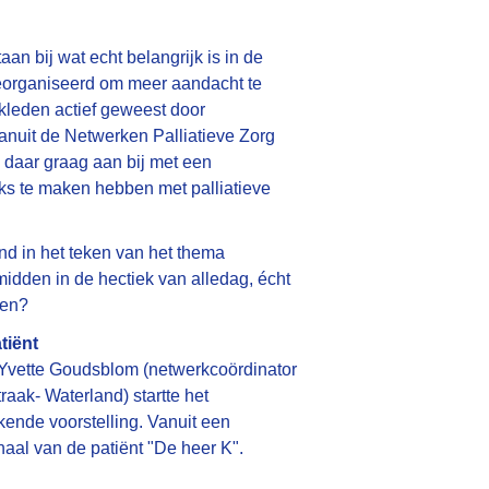
an bij wat echt belangrijk is in de
 georganiseerd om meer aandacht te
rkleden actief geweest door
anuit de Netwerken Palliatieve Zorg
daar graag aan bij met een
jks te maken hebben met palliatieve
nd in het teken van het thema
midden in de hectiek van alledag, écht
ven?
tiënt
Yvette Goudsblom (netwerkcoördinator
aak- Waterland) startte het
nde voorstelling. Vanuit een
haal van de patiënt "De heer K".