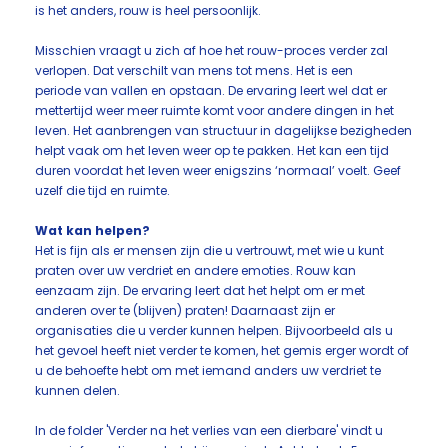
is het anders, rouw is heel persoonlijk.
Misschien vraagt u zich af hoe het rouw-proces verder zal
verlopen. Dat verschilt van mens tot mens. Het is een
periode van vallen en opstaan. De ervaring leert wel dat er
mettertijd weer meer ruimte komt voor andere dingen in het
leven. Het aanbrengen van structuur in dagelijkse bezigheden
helpt vaak om het leven weer op te pakken. Het kan een tijd
duren voordat het leven weer enigszins ‘normaal’ voelt. Geef
uzelf die tijd en ruimte.
Wat kan helpen?
Het is fijn als er mensen zijn die u vertrouwt, met wie u kunt
praten over uw verdriet en andere emoties. Rouw kan
eenzaam zijn. De ervaring leert dat het helpt om er met
anderen over te (blijven) praten! Daarnaast zijn er
organisaties die u verder kunnen helpen. Bijvoorbeeld als u
het gevoel heeft niet verder te komen, het gemis erger wordt of
u de behoefte hebt om met iemand anders uw verdriet te
kunnen delen.
In de folder 'Verder na het verlies van een dierbare' vindt u