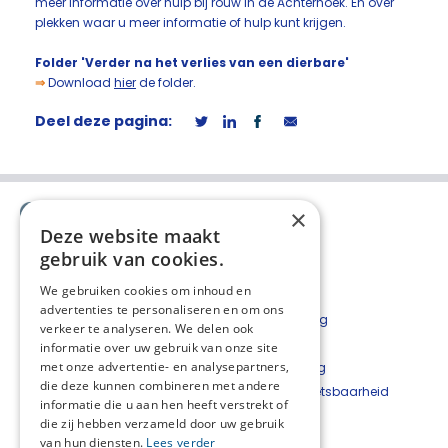
meer informatie over hulp bij rouw in de Achterhoek. En over
plekken waar u meer informatie of hulp kunt krijgen.
Folder 'Verder na het verlies van een dierbare'
⇒
Download
hier
de folder.
Deel deze pagina:
×
Deze website maakt
gebruik van cookies.
We gebruiken cookies om inhoud en
advertenties te personaliseren en om ons
Contact
Privacyverklaring
verkeer te analyseren. We delen ook
Bestelformulier
Disclaimer
informatie over uw gebruik van onze site
met onze advertentie- en analysepartners,
Nieuwsbrief
Cookieverklaring
die deze kunnen combineren met andere
Beveiligingskwetsbaarheid
informatie die u aan hen heeft verstrekt of
melden
die zij hebben verzameld door uw gebruik
van hun diensten.
Lees verder