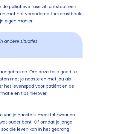
 de palliatieve fase zit, ontstaat een
mgaan met het veranderde toekomstbeeld
ijn eigen manier.
in andere situaties'
 is aangebroken. Om deze fase goed te
praten met je naaste en met jou als
der
het levenspad voor patiënt
en de
matie en tips hierover.
fte van je naaste is meestal zwaar en
 wat ouder bent. Of omdat je jonge
 sociale leven kan in het gedrang