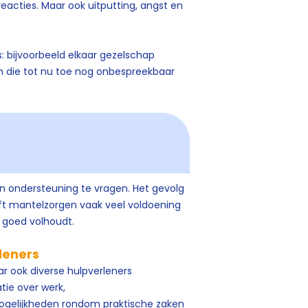
reacties. Maar ook uitputting, angst en
s: bijvoorbeeld elkaar gezelschap
en die tot nu toe nog onbespreekbaar
den ondersteuning te vragen. Het gevolg
eft mantelzorgen vaak veel voldoening
et goed volhoudt.
leners
aar ook diverse hulpverleners
tie over werk,
mogelijkheden rondom praktische zaken