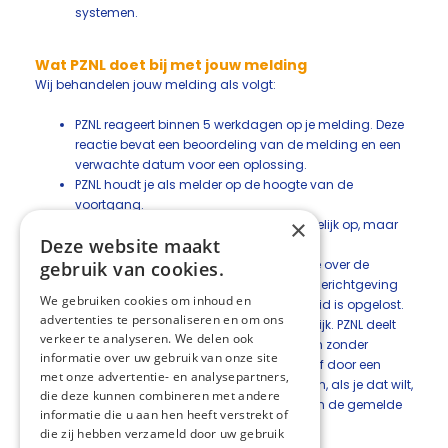
systemen.
Wat PZNL doet bij met jouw melding
Wij behandelen jouw melding als volgt:
PZNL reageert binnen 5 werkdagen op je melding. Deze
reactie bevat een beoordeling van de melding en een
verwachte datum voor een oplossing.
PZNL houdt je als melder op de hoogte van de
voortgang.
×
PZNL lost de kwetsbaarheid zo snel mogelijk op, maar
Deze website maakt
uiterlijk binnen 60 dagen.
PZNL zal samen met je bepalen of en hoe over de
gebruik van cookies.
gemelde kwetsbaarheid wordt bericht. Berichtgeving
We gebruiken cookies om inhoud en
vindt pas plaats nadat de kwetsbaarheid is opgelost.
advertenties te personaliseren en om ons
PZNL behandelt jouw melding vertrouwelijk. PZNL deelt
verkeer te analyseren. We delen ook
je persoonlijke gegevens niet met derden zonder
informatie over uw gebruik van onze site
je toestemming, bhalve als dit wettelijk of door een
met onze advertentie- en analysepartners,
rechterlijke uitspraak verplicht is. PZNL kan, als je dat wilt,
die deze kunnen combineren met andere
je naam vermelden als de ontdekker van de gemelde
informatie die u aan hen heeft verstrekt of
kwetsbaarheid.
die zij hebben verzameld door uw gebruik