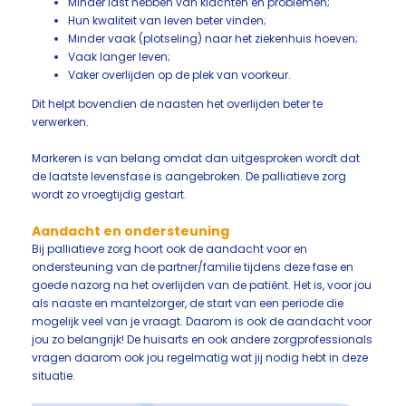
Minder last hebben van klachten en problemen;
Hun kwaliteit van leven beter vinden;
Minder vaak (plotseling) naar het ziekenhuis hoeven;
Vaak langer leven;
Vaker overlijden op de plek van voorkeur.
Dit helpt bovendien de naasten het overlijden beter te
verwerken.
Markeren is van belang omdat dan uitgesproken wordt dat
de laatste levensfase is aangebroken. De palliatieve zorg
wordt zo vroegtijdig gestart.
Aandacht en ondersteuning
Bij palliatieve zorg hoort ook de aandacht voor en
ondersteuning van de partner/familie tijdens deze fase en
goede nazorg na het overlijden van de patiënt. Het is, voor jou
als naaste en mantelzorger, de start van een periode die
mogelijk veel van je vraagt. Daarom is ook de aandacht voor
jou zo belangrijk! De huisarts en ook andere zorgprofessionals
vragen daarom ook jou regelmatig wat jij nodig hebt in deze
situatie.