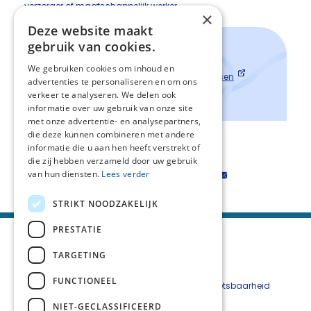
verzorger of maatschappelijk werker.
×
Deze website maakt
gebruik van cookies.
Handig in deze fase
Brochure 'Wij zijn er voor u'
We gebruiken cookies om inhoud en
Tips voor een gesprek over jouw wensen
advertenties te personaliseren en om ons
Over palliatieve zorg
verkeer te analyseren. We delen ook
informatie over uw gebruik van onze site
met onze advertentie- en analysepartners,
die deze kunnen combineren met andere
Terug naar het levenspad
informatie die u aan hen heeft verstrekt of
die zij hebben verzameld door uw gebruik
van hun diensten.
Lees verder
Deel deze pagina:
STRIKT NOODZAKELIJK
PRESTATIE
TARGETING
FUNCTIONEEL
Beveiligingskwetsbaarheid
melden
NIET-GECLASSIFICEERD