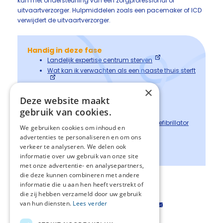
kan met ondersteuning van een zorgprofessional of
uitvaartverzorger. Hulpmiddelen zoals een pacemaker of ICD
verwijdert de uitvaartverzorger.
Handig in deze fase
Landelijk expertise centrum sterven
Wat kan ik verwachten als een naaste thuis sterft
×
Over palliatieve zorg / naasten
Deze website maakt
Folder: Een dierbare verliezen
gebruik van cookies.
Folder Stervensfase
Folder Implanteerbare Cardioverter Defibrillator
We gebruiken cookies om inhoud en
(ICD) en het levenseinde
advertenties te personaliseren en om ons
Morfine. Fabels en feiten
verkeer te analyseren. We delen ook
informatie over uw gebruik van onze site
met onze advertentie- en analysepartners,
die deze kunnen combineren met andere
Terug naar het levenspad
informatie die u aan hen heeft verstrekt of
die zij hebben verzameld door uw gebruik
van hun diensten.
Lees verder
Deel deze pagina: