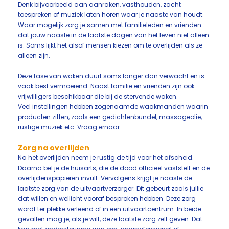
Denk bijvoorbeeld aan aanraken, vasthouden, zacht
toespreken of muziek laten horen waar je naaste van houdt.
Waar mogelijk zorg je samen met familieleden en vrienden
dat jouw naaste in de laatste dagen van het leven niet alleen
is. Soms lijkt het alsof mensen kiezen om te overlijden als ze
alleen zijn.
Deze fase van waken duurt soms langer dan verwacht en is
vaak best vermoeiend. Naast familie en vrienden zijn ook
vrijwilligers beschikbaar die bij de stervende waken.
Veel instellingen hebben zogenaamde waakmanden waarin
producten zitten, zoals een gedichtenbundel, massageolie,
rustige muziek etc. Vraag ernaar.
Zorg na overlijden
Na het overlijden neem je rustig de tijd voor het afscheid.
Daarna bel je de huisarts, die de dood officieel vaststelt en de
overlijdenspapieren invult. Vervolgens krijgt je naaste de
laatste zorg van de uitvaartverzorger. Dit gebeurt zoals jullie
dat willen en wellicht vooraf besproken hebben. Deze zorg
wordt ter plekke verleend of in een uitvaartcentrum. In beide
gevallen mag je, als je wilt, deze laatste zorg zelf geven. Dat