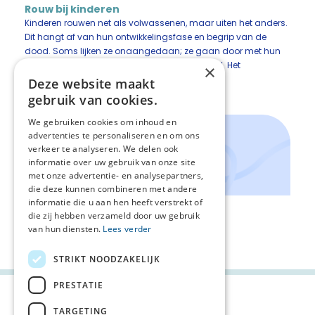
Rouw bij kinderen
Kinderen rouwen net als volwassenen, maar uiten het anders.
Dit hangt af van hun ontwikkelingsfase en begrip van de
dood. Soms lijken ze onaangedaan; ze gaan door met hun
bezigheden. Zij uiten gevoelens ‘spelenderwijs’. Het
×
verwoorden komt veelal later in hun leven.
Deze website maakt
gebruik van cookies.
Handig!
We gebruiken cookies om inhoud en
advertenties te personaliseren en om ons
Wegwijzer 'Rouw en nazorg'
verkeer te analyseren. We delen ook
Wegwijzer 'Kinderen en rouw'
informatie over uw gebruik van onze site
Landelijk Steunpunt Verlies
met onze advertentie- en analysepartners,
die deze kunnen combineren met andere
informatie die u aan hen heeft verstrekt of
die zij hebben verzameld door uw gebruik
Terug naar het levenspad
van hun diensten.
Lees verder
STRIKT NOODZAKELIJK
PRESTATIE
TARGETING