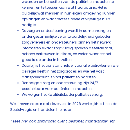
waarden en behoeften van de patiënt en naasten te
kennen, en te toetsen aan wat haalbaar is. Het is
duidelijk wat mensen in hun eigen omgeving kunnen
opvangen en waar professionele of vrijwillige hulp
nodig is.
De zorg en ondersteuning wordt in samenhang en
onder gezamenlijke verantwoordelijkheid geboden:
zorgverleners en ondersteuners binnen het netwerk
informeren elkaar zorgvuldig, spreken dezelfde taal,
hebben vertrouwen in elkaar, en weten wanneer het
goed is de ander in te zetten.
Daarbij is het constant helder voor alle betrokkenen wie
de regie heeft in het zorgproces en wie het vast
aanspreekpunt is voor patiënt en naasten.
Benodigde zorg en ondersteuning zijn 24/7
beschikbaar voor patiënten en naasten.
We volgen het Kwaliteitskader palliatieve zorg.
We streven ernaar dat deze visie in 2028 werkelijkheid is in de
Septet-regio en handelen hiernaar.
*
Lees hier ook: zorgvrager, cliënt, bewoner, mantelzorger, etc