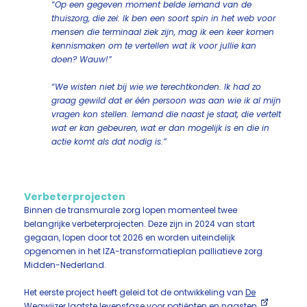
“Op een gegeven moment belde iemand van de
thuiszorg, die zei: Ik ben een soort spin in het web voor
mensen die terminaal ziek zijn, mag ik een keer komen
kennismaken om te vertellen wat ik voor jullie kan
doen? Wauw!”
“We wisten niet bij wie we terechtkonden. Ik had zo
graag gewild dat er één persoon was aan wie ik al mijn
vragen kon stellen. Iemand die naast je staat, die vertelt
wat er kan gebeuren, wat er dan mogelijk is en die in
actie komt als dat nodig is.”
Verbeterprojecten
Binnen de transmurale zorg lopen momenteel twee
belangrijke verbeterprojecten. Deze zijn in 2024 van start
gegaan, lopen door tot 2026 en worden uiteindelijk
opgenomen in het IZA-transformatieplan palliatieve zorg
Midden-Nederland.
Het eerste project heeft geleid tot de ontwikkeling van
De
Wegwijzer laatste levensfase voor patiënten en naasten
.