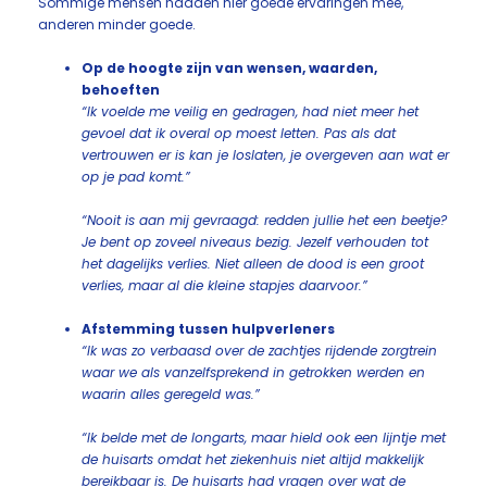
Sommige mensen hadden hier goede ervaringen mee,
anderen minder goede.
Op de hoogte zijn van wensen, waarden,
behoeften
“Ik voelde me veilig en gedragen, had niet meer het
gevoel dat ik overal op moest letten. Pas als dat
vertrouwen er is kan je loslaten, je overgeven aan wat er
op je pad komt.”
“Nooit is aan mij gevraagd: redden jullie het een beetje?
Je bent op zoveel niveaus bezig. Jezelf verhouden tot
het dagelijks verlies. Niet alleen de dood is een groot
verlies, maar al die kleine stapjes daarvoor.”
Afstemming tussen hulpverleners
“Ik was zo verbaasd over de zachtjes rijdende zorgtrein
waar we als vanzelfsprekend in getrokken werden en
waarin alles geregeld was.”
“Ik belde met de longarts, maar hield ook een lijntje met
de huisarts omdat het ziekenhuis niet altijd makkelijk
bereikbaar is. De huisarts had vragen over wat de