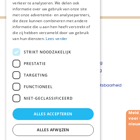
verkeer te analyseren. We delen ook
informatie over uw gebruik van onze site
met onze advertentie- en analysepartners,
die deze kunnen combineren met andere
informatie die u aan hen heeft verstrekt of
die zij hebben verzameld door uw gebruik
van hun diensten.
Lees verder
STRIKT NOODZAKELIJK
Over het consortium
Privacyverklaring
PRESTATIE
Nieuwsbrief
Cookieverklaring
TARGETING
Disclaimer
Beveiligingskwetsbaarheid
FUNCTIONEEL
melden
NIET-GECLASSIFICEERD
Meld 
ALLES ACCEPTEREN
Volg ons
voor
nieuw
ALLES AFWIJZEN