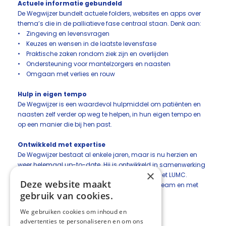
Actuele informatie gebundeld
De Wegwijzer bundelt actuele folders, websites en apps over
thema’s die in de palliatieve fase centraal staan. Denk aan:
• Zingeving en levensvragen
• Keuzes en wensen in de laatste levensfase
• Praktische zaken rondom ziek zijn en overlijden
• Ondersteuning voor mantelzorgers en naasten
• Omgaan met verlies en rouw
Hulp in eigen tempo
De Wegwijzer is een waardevol hulpmiddel om patiënten en
naasten zelf verder op weg te helpen, in hun eigen tempo en
op een manier die bij hen past.
Ontwikkeld met expertise
De Wegwijzer bestaat al enkele jaren, maar is nu herzien en
weer helemaal up-to-date. Hij is ontwikkeld in samenwerking
×
met het Expertisecentrum Palliatieve Zorg van het LUMC.
Deze website maakt
Bekijk de Wegwijzer
en deel hem binnen uw team en met
gebruik van cookies.
patiënten en naasten.
We gebruiken cookies om inhoud en
advertenties te personaliseren en om ons
Deel deze pagina: