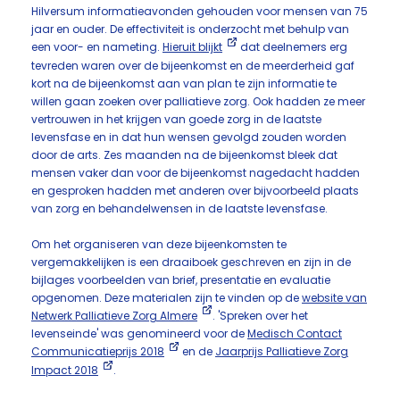
Hilversum informatieavonden gehouden voor mensen van 75
jaar en ouder. De effectiviteit is onderzocht met behulp van
een voor- en nameting.
Hieruit blijkt
dat deelnemers erg
tevreden waren over de bijeenkomst en de meerderheid gaf
kort na de bijeenkomst aan van plan te zijn informatie te
willen gaan zoeken over palliatieve zorg. Ook hadden ze meer
vertrouwen in het krijgen van goede zorg in de laatste
levensfase en in dat hun wensen gevolgd zouden worden
door de arts. Zes maanden na de bijeenkomst bleek dat
mensen vaker dan voor de bijeenkomst nagedacht hadden
en gesproken hadden met anderen over bijvoorbeeld plaats
van zorg en behandelwensen in de laatste levensfase.
Om het organiseren van deze bijeenkomsten te
vergemakkelijken is een draaiboek geschreven en zijn in de
bijlages voorbeelden van brief, presentatie en evaluatie
opgenomen. Deze materialen zijn te vinden op de
website van
Netwerk Palliatieve Zorg Almere
. 'Spreken over het
levenseinde' was genomineerd voor de
Medisch Contact
Communicatieprijs 2018
en de
Jaarprijs Palliatieve Zorg
Impact 2018
.