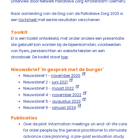
(interview door Netwerk Palliatieve Zorg Amsterdam-Diemen).
Naar aanleiding van de Dag van de Palliatieve Zorg 2023 is
een
factsheet
met eerste resultaten verschenen.
Toolkit
Er is een toolkit ontwikkeld, met onder andere een presentatie
die gebruikt kan worden bij de bijeenkomsten, voorbeelden
van flyers, persberichten en website teksten en een
draaiboek.
De toolkit staat
hier
.
Nieuwsbrief 'In gesprek met de burger'
Nieuwsbrief 1 -
november 2020
Nieuwsbrief 2 -
juni 2021
Nieuwsbrief 3 -
maart 2022
Nieuwsbrief 4 -
november 2022
Nieuwsbrief 5 -
augustus 2023
Nieuwsbrief 6 -
januari 2024
Publicaties
Over de pilot: Information meetings on end-of-life care
for older people by the general practitioner to stimulate
advance care planning: a pre-post evaluation study.