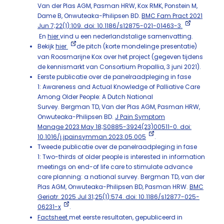
Van der Plas AGM, Pasman HRW, Kox RMK, Ponstein M,
Dame B, Onwuteaka-Philipsen BD.
BMC Fam Pract 2021
Jun 7;22(1):109. doi: 10.1186/s12875-021-01463-3.
En
hier
vind u een nederlandstalige samenvatting.
Bekijk
hier
de pitch (korte mondelinge presentatie)
van Roosmarijne Kox over het project (gegeven tijdens
de kennismarkt van Consortium Propallia, 3 juni 2021).
Eerste publicatie over de panelraadpleging in fase
1: Awareness and Actual Knowledge of Palliative Care
Among Older People: A Dutch National
Survey. Bergman TD, Van der Plas AGM, Pasman HRW,
Onwuteaka-Philipsen BD.
J Pain Symptom
Manage 2023 May 18;S0885-3924(23)00511-0. doi:
10.1016/j.jpainsymman.2023.05.005
.
Tweede publicatie over de panelraadpleging in fase
1: Two-thirds of older people is interested in information
meetings on end-of life care to stimulate advance
care planning: a national survey. Bergman TD, van der
Plas AGM, Onwuteaka-Philipsen BD, Pasman HRW.
BMC
Geriatr. 2025 Jul 31;25(1):574. doi: 10.1186/s12877-025-
06231-x
.
Factsheet
met eerste resultaten, gepubliceerd in