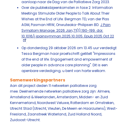
aanloop naar de Dag van de Palliatieve Zorg 2023.
Over de publieksbijeenkomsten in fase 2: Information
Meetings Stimulate Older People to Talk About Their
Wishes at the End of Life. Bergman TD, van der Plas
AGM, Pasman HRW, Onwuteaka-Philipsen BD.
J Pain
Symptom Manage. 2026 Jan;71(1):190-199. doi:
10.1016/j.jpainsymman.2025.10.005. Epub 2025 Oct 22
.
Op donderdag 29 oktober 2026 om 13.45 uur verdedigt
Tessa Bergman haar proefschrift getitelt "Impressions
of the end of life. Engagement and empowerment of
older people in advance care planning". Dit is een
openbare verdediging; u bent van harte welkom.
Samenwerkingspartners
Aan dit project deden 11 netwerken palliatieve zorg
mee. Deelnemende netwerken palliatieve zorg zijn: Almere,
Amstelland & Meerlanden, Amsterdam, Midden- en Zuid
Kennemerland, Noordwest Veluwe, Rotterdam en Omstreken,
Utrecht Stad (Utrecht, Vleuten, De Meern en Haarzuilens), West-
Friesland, Zaanstreek Waterland, Zuid Holland Noord,
Zuidoost-Utrecht.