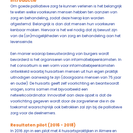
Introductie
Om goede palliatieve zorg te kunnen verlenen is het belangrijk
te weten welke voorkeuren mensen hebben ten aanzien van
zorg en behandeling, zodat deze hierop kan worden
afgestemd. Belangrijk is dan dat mensen hun voorkeuren
kenbaar maken. Hiervoor is het wel nodig dat zij bewust zijn
van de (on)mogelijkheden van zorg en behandeling aan het
levenseinde.
Een manier waarop bewustwording van burgers wordt
bevorderd is het organiseren van informatiebijeenkomsten. In
het consortium is een vorm voor informatiebijeenkomsten
ontwikkeld waarbij huisartsen mensen uit hun eigen praktijk
uitnodigen aanwezig te zijn (doorgaans mensen van 75 jaar
en ouder). De huisarts geeft zelf voorlichting en beantwoordt
vragen, soms samen met bijvoorbeeld een
netwerkcoördinator. Innovatief aan deze opzet is dat de
voorlichting gegeven wordt door de zorgverlener die in de
toekomst waarschijnlijk ook betrokken zal zijn bij de palliatieve
zorg voor de deelnemers.
Resultaten pilot (2016 - 2018)
In 2016 zijn in een pilot met 4 huisartspraktijken in Almere en