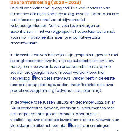
Doorontwikkeling (2020 - 2023)
De pilot was kleinschalig opgezet. Er is veel interesse van
huisartsen om bijeenkomsten te organiseren. Daarnaast is er
ook interesse getoond vanuit bijvoorbeeld
welzijnsorganisaties, Centra voor Levensvragen en
ziekenhuizen. In het vervolgproject is het bestaande format
voor informatiebijeenkomsten over palliatieve zorg
doorontwikkeld.
In de eerste fase van het project zijn gesprekken gevoerd met
belanghebbenden over hun kijk op publieksbijeenkomsten;
zien zij een meerwaarde van bijeenkomsten en zo ja, hoe
zouden die georganiseerd moeten worden? Lees hier
het
verslag
van deze interviews. Verder heeft in de eerste
fase een peling plaatsgevonden onder Nederlanders over
proactieve zorgplanning (advance care planning).
In de tweede fase, tussen juli 2021 en december 2022, zijn er
124 bijeenkomsten geweest, waarvan 20 voor mensen met
een migratieachtergrond. Samira Laaboudi geeft
voorlichting over de laatste levensfase aan o.a. vrouwen van
Marokkaanse afkomst, lees
hier
over haar ervaringen