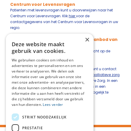
Centrum voor Levensvragen
Patienten met levensvragen kunt u doorverwijzen naar het
Centrum voor Levensvragen. Klik
hier
voor de
contactgegevens van het Centrum voor Levensvragen in uw
regio.
×
Vragen over palliatieve zorg en het aanbod van
Deze website maakt
zorg in onze regio
gebruik van cookies.
Voor informatie over palliatieve zorg kunt u terecht op de
website '
Overpalliatievezorg
'.
We gebruiken cookies om inhoud en
advertenties te personaliseren en om ons
Voor vragen over palliatieve zorg in uw regio, kunt u contact
verkeer te analyseren. We delen ook
opnemen met de coördinator van
uw netwerk palliatieve zorg
.
informatie over uw gebruik van onze site
Nederland is verdeeld in 65 Netwerken Palliatieve Zorg. In een
met onze advertentie- en analysepartners,
Netwerk Palliatieve Zorg werken zorgaanbieders in een
die deze kunnen combineren met andere
bepaalde regio samen om de zorg zo goed mogelijk te
informatie die u aan hen heeft verstrekt of
organiseren en om goede zorg te bieden.
die zij hebben verzameld door uw gebruik
van hun diensten.
Lees verder
Deel deze pagina:
STRIKT NOODZAKELIJK
PRESTATIE