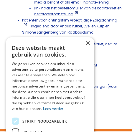
media bericht of als email-handtekening
Link naar het bestelfomulier van de kaartenset en
de fototentoonstelling
Patiëntenvoorlichtingsfilm Vroegtijdige Zorgplanning
- ingediend door Anouk Putker, Evelien Kuip en
Simône Langenberg van Radboudumc
Presentatie
×
Document met linkjes naar nieuwsbrief, de film
Deze website maakt
en e-learning
gebruik van cookies.
Overige informatie
We gebruiken cookies om inhoud en
Jaaroverzicht 2024 - Het EPZ in vogelvlucht
advertenties te personaliseren en om ons
Klik
hier
om het Jaaroverzicht te bekijken.
verkeer te analyseren. We delen ook
Scholing palliatieve zorg
informatie over uw gebruik van onze site
met onze advertentie- en analysepartners,
Klik
hier
om meer te lezen over de scholingen (voor
die deze kunnen combineren met andere
zorgverleners en voor docenten).
informatie die u aan hen heeft verstrekt of
Terug naar de
inhoudsopgave
die zij hebben verzameld door uw gebruik
van hun diensten.
Lees verder
Deel deze pagina:
STRIKT NOODZAKELIJK