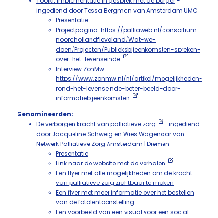
Toolkit implementatie In gesprek met de burger
-
ingediend door Tessa Bergman van Amsterdam UMC
Presentatie
Projectpagina:
https://palliaweb.nl/consortium-
noordhollandflevoland/Wat-we-
doen/Projecten/Publieksbijeenkomsten-spreken-
over-het-levenseinde
Interview ZonMw:
https://www.zonmw.nl/nl/artikel/mogelijkheden-
rond-het-levenseinde-beter-beeld-door-
informatiebijeenkomsten
Genomineerden:
De verborgen kracht van palliatieve zorg
- ingediend
door Jacqueline Schweig en Wies Wagenaar van
Netwerk Palliatieve Zorg Amsterdam | Diemen
Presentatie
Link naar de website met de verhalen
Een flyer met alle mogelijkheden om de kracht
van palliatieve zorg zichtbaar te maken
Een flyer met meer informatie over het bestellen
van de fototentoonstelling
Een voorbeeld van een visual voor een social