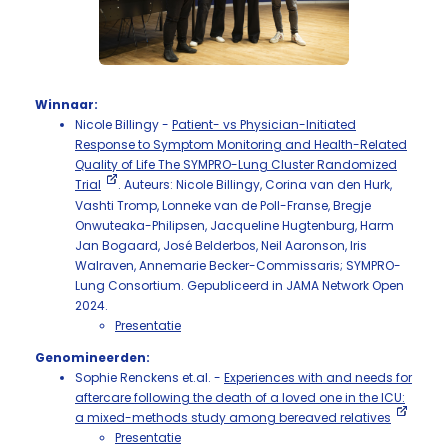
Winnaar:
Nicole Billingy -
Patient- vs Physician-Initiated
Response to Symptom Monitoring and Health-Related
Quality of Life The SYMPRO-Lung Cluster Randomized
Trial
. Auteurs: Nicole Billingy, Corina van den Hurk,
Vashti Tromp, Lonneke van de Poll-Franse, Bregje
Onwuteaka-Philipsen, Jacqueline Hugtenburg, Harm
Jan Bogaard, José Belderbos, Neil Aaronson, Iris
Walraven, Annemarie Becker-Commissaris; SYMPRO-
Lung Consortium. Gepubliceerd in JAMA Network Open
2024.
Presentatie
Genomineerden:
Sophie Renckens et.al. -
Experiences with and needs for
aftercare following the death of a loved one in the ICU:
a mixed-methods study among bereaved relatives
Presentatie