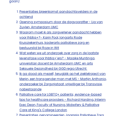
gaan):
Presentaties bijeenkomst aandachtsvelders in de
ochtend
Opening symposium door de dagvoorzitter - Lia van
Zuylen, Amsterdam UMC
Waarom moet ik als zorgverlener aandacht hebben
voor lhbtiq+?- Karin Pool, longarts Rode
Kruisziekenhuis, kaderarts palliatieve zorg en
bestuurslid bij Roze in Wit
Wat weten we uit onderzoek over zorg in de laatste
levensfase voor lhbtiq+’ers? - Maaike Muntinga,
universitair docent bij Amsterdam UMC en arts
Seksuele Gezondheid bij GGD regio Utrecht
Ik ga dood als mezelf; terugblik op het ziektetraject van
Merijn, een transgender man met MS - Martijn Anthonio,
onderzoeker bij Zorgvrijstaat, vrijwilliger bij Transvisie,
nabestaande
Palliative care for LGBTQ+ patients; evidence-based
tips for healthcare providers - Richard Harding, Interim
Exec Dean, Faculty of Nursing, Midwifery & Palliative
Care at King's College London
Presentaties genomineerden Jaarprijs Palliatieve Zorg