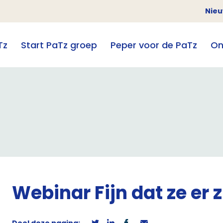
Nie
Tz
Start PaTz groep
Peper voor de PaTz
On
Webinar Fijn dat ze er z