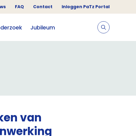
uws
FAQ
Contact
Inloggen PaTz Portal
derzoek
Jubileum
ken van
enwerking