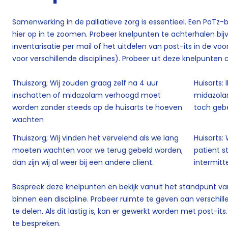
Samenwerking in de palliatieve zorg is essentieel. Een PaTz
hier op in te zoomen. Probeer knelpunten te achterhalen bi
inventarisatie per mail of het uitdelen van post-its in de v
voor verschillende disciplines). Probeer uit deze knelpunten
Thuiszorg; Wij zouden graag zelf na 4 uur
Huisarts:
inschatten of midazolam verhoogd moet
midazola
worden zonder steeds op de huisarts te hoeven
toch geb
wachten
Thuiszorg; Wij vinden het vervelend als we lang
Huisarts:
moeten wachten voor we terug gebeld worden,
patient s
dan zijn wij al weer bij een andere client.
intermit
Bespreek deze knelpunten en bekijk vanuit het standpunt van
binnen een discipline. Probeer ruimte te geven aan verschil
te delen. Als dit lastig is, kan er gewerkt worden met post-i
te bespreken.