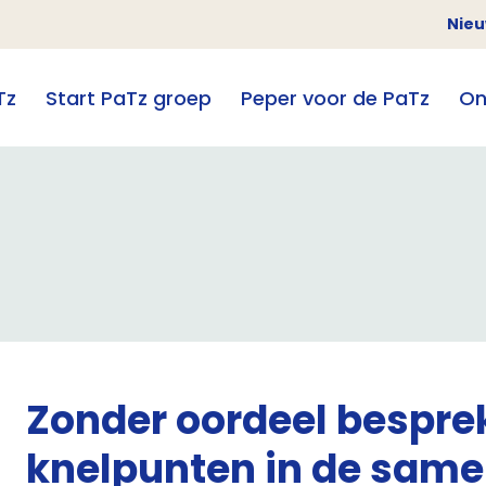
Nie
Tz
Start PaTz groep
Peper voor de PaTz
On
Zonder oordeel bespre
knelpunten in de sam