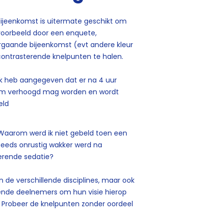
-bijeenkomst is uitermate geschikt om
jvoorbeeld door een enquete,
oorgaande bijeenkomst (evt andere kleur
 contrasterende knelpunten te halen.
 Ik heb aangegeven dat er na 4 uur
m verhoogd mag worden en wordt
eld
 Waarom werd ik niet gebeld toen een
teeds onrustig wakker werd na
terende sedatie?
 de verschillende disciplines, maar ook
lende deelnemers om hun visie hierop
ts. Probeer de knelpunten zonder oordeel