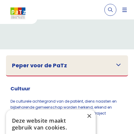
Peper voor de PaTz
Cultuur
De culturele achtergrond van de patiënt, diens naasten en
bijbehorende gemeenschap worden herkend, erkend en
verkend en gerespecteerd gedurende het zorgtraject
×
Deze website maakt
Deel deze pagina:
gebruik van cookies.