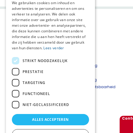
We gebruiken cookies om inhoud en
advertenties te personaliseren en om ons
verkeer te analyseren. We delen ook
informatie over uw gebruik van onze site
met onze advertentie- en analysepartners,
die deze kunnen combineren met andere
informatie die u aan hen heeft verstrekt of
die zij hebben verzameld door uw gebruik
van hun diensten.
Lees verder
Agenda
AVG
STRIKT NOODZAKELIJK
Nieuwsflits
Privacyverklaring
PRESTATIE
Contact
Disclaimer
PaTz Ambassadeurs
Cookieverklaring
TARGETING
Beveiligingskwetsbaarheid
FUNCTIONEEL
melden
NIET-GECLASSIFICEERD
Schrijf je in voor onze nieuwsflits
Cont
ALLES ACCEPTEREN
Volg ons