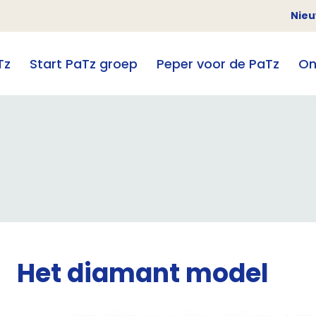
Nie
Tz
Start PaTz groep
Peper voor de PaTz
On
Het diamant model