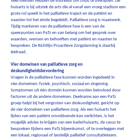
Veel mensen hebben de voorkeur om thuis te overlijden. De
huisarts is bij uitstek de arts die al vanaf een vroeg stadium een
grote rol speelt in het palliatieve traject en de patiënt en
naasten tot het einde begeleidt. Palliatieve zorg is maatwerk.
Tijdig markeren van de palliatieve fase is een van de
speerpunten van PaTz en van belang om het gesprek over
waarden, wensen en behoeften met patiënt en naasten te
bespreken. De Richtlijn Proactieve Zorgplanning is daarbij
leidraad.
Vier domeinen van palliatieve zorg en
deskundigheidsbevordering
Vragen in de palliatieve fase kunnen worden ingedeeld in
vier domeinen: fysiek, psychisch, sociaal en zingeving.
Symptomen uit één domein kunnen worden beïnvloed door
factoren uit de andere domeinen. Deelname aan een PaTz
groep helpt bij het vergroten van deskundigheid, gericht op
de vier domeinen van palliatieve zorg. Als een huisarts het
lijden van een patiënt onvoldoende kan verlichten, is het
mogelijk advies te krijgen van een kaderhuisarts, de casus te
bespreken tijdens een PaTz bijeenkomst, of te overleggen met
een lokaal, regionaal of landelijk palliatief consultatieteam.