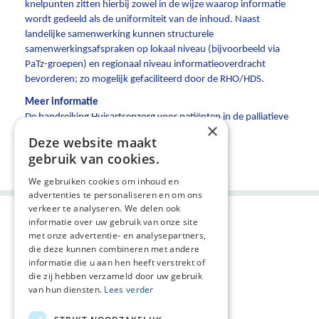
knelpunten zitten hierbij zowel in de wijze waarop informatie
wordt gedeeld als de uniformiteit van de inhoud. Naast
landelijke samenwerking kunnen structurele
samenwerkingsafspraken op lokaal niveau (bijvoorbeeld via
PaTz-groepen) en regionaal niveau informatieoverdracht
bevorderen; zo mogelijk gefaciliteerd door de RHO/HDS.
Meer informatie
De handreiking Huisartsenzorg voor patiënten in de palliatieve
×
fase is te lezen via
deze link
.
Deze website maakt
Deel deze pagina:
gebruik van cookies.
We gebruiken cookies om inhoud en
advertenties te personaliseren en om ons
verkeer te analyseren. We delen ook
informatie over uw gebruik van onze site
met onze advertentie- en analysepartners,
die deze kunnen combineren met andere
informatie die u aan hen heeft verstrekt of
die zij hebben verzameld door uw gebruik
van hun diensten.
Lees verder
Agenda
AVG