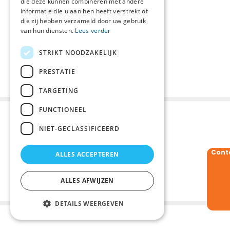
die deze kunnen combineren met andere
informatie die u aan hen heeft verstrekt of
die zij hebben verzameld door uw gebruik
van hun diensten.
Lees verder
STRIKT NOODZAKELIJK
PRESTATIE
TARGETING
FUNCTIONEEL
NIET-GECLASSIFICEERD
Cont
ALLES ACCEPTEREN
ALLES AFWIJZEN
DETAILS WEERGEVEN
Palliaweb 2019 - Heden