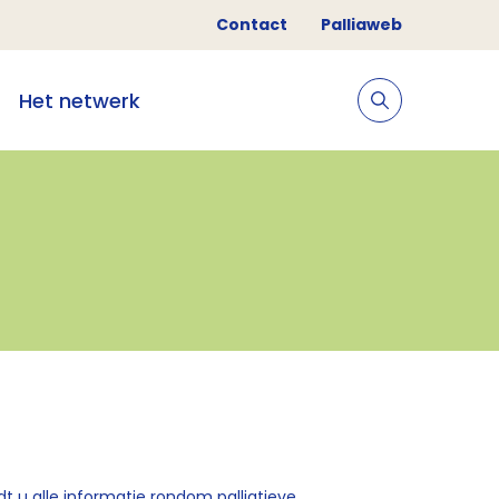
Contact
Palliaweb
Het netwerk
t u alle informatie rondom palliatieve