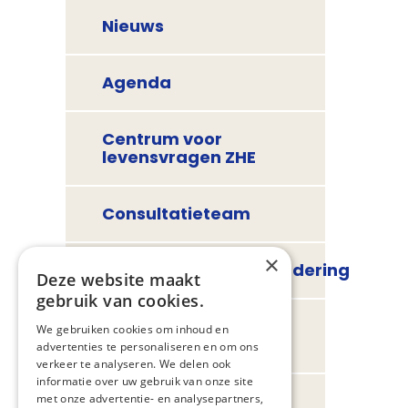
Nieuws
Agenda
Centrum voor
levensvragen ZHE
Consultatieteam
×
Deskundigheidsbevordering
Deze website maakt
gebruik van cookies.
Informatie en
We gebruiken cookies om inhoud en
richtlijnen
advertenties te personaliseren en om ons
verkeer te analyseren. We delen ook
informatie over uw gebruik van onze site
Zorg in de regio
met onze advertentie- en analysepartners,