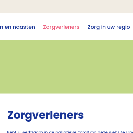
en en naasten
Zorgverleners
Zorg in uw regio
Zorgverleners
Bent u werkzaam in de palliatieve zorg? Op deze website vind