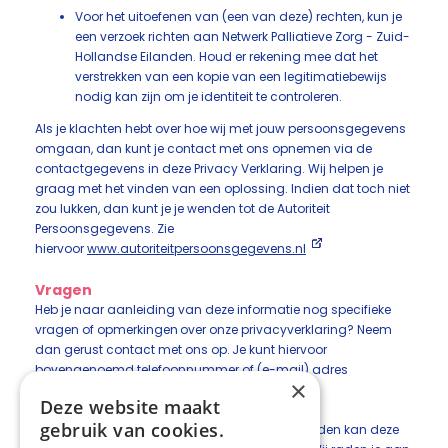
Voor het uitoefenen van (een van deze) rechten, kun je
een verzoek richten aan Netwerk Palliatieve Zorg - Zuid-
Hollandse Eilanden. Houd er rekening mee dat het
verstrekken van een kopie van een legitimatiebewijs
nodig kan zijn om je identiteit te controleren.
Als je klachten hebt over hoe wij met jouw persoonsgegevens
omgaan, dan kunt je contact met ons opnemen via de
contactgegevens in deze Privacy Verklaring. Wij helpen je
graag met het vinden van een oplossing. Indien dat toch niet
zou lukken, dan kunt je je wenden tot de Autoriteit
Persoonsgegevens. Zie
hiervoor
www.autoriteitpersoonsgegevens.nl
Vragen
Heb je naar aanleiding van deze informatie nog specifieke
vragen of opmerkingen over onze privacyverklaring? Neem
dan gerust contact met ons op. Je kunt hiervoor
bovengenoemd telefoonnummer of (e-mail) adres
×
gebruiken.
Deze website maakt
gebruik van cookies.
Netwerk Palliatieve Zorg - Zuid-Hollandse Eilanden kan deze