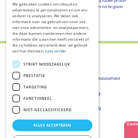
Privacyverklaring van tijd tot tijd aanpassen. Wij raden je aan
We gebruiken cookies om inhoud en
om dit document regelmatig te raadplegen om na te gaan
advertenties te personaliseren en om ons
of er aanpassingen zijn.
verkeer te analyseren. We delen ook
informatie over uw gebruik van onze site
Deel deze pagina:
met onze advertentie- en analysepartners,
die deze kunnen combineren met andere
informatie die u aan hen heeft verstrekt of
die zij hebben verzameld door uw gebruik
van hun diensten.
Lees verder
STRIKT NOODZAKELIJK
PRESTATIE
Contact
Beveiligingskwetsbaarheid
Nieuwsbrief
melden
TARGETING
Over het netwerk
Cookieverklaring
FUNCTIONEEL
Disclaimer
Privacyverklaring
NIET-GECLASSIFICEERD
Netwerkcoördinator
Cont
ALLES ACCEPTEREN
Conny Bouwer
Telefoonnummer: 06 28 77 12 17