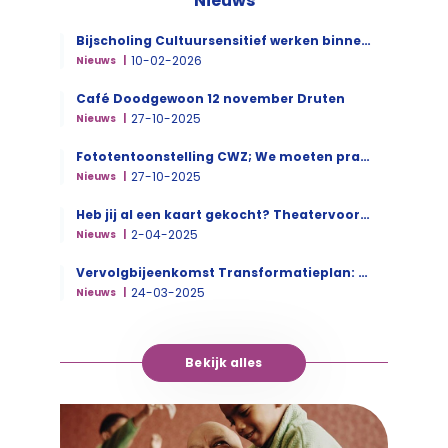
Nieuws
Bijscholing Cultuursensitief werken binnen de Palliatieve zorg
10-02-2026
Nieuws
Café Doodgewoon 12 november Druten
27-10-2025
Nieuws
Fototentoonstelling CWZ; We moeten praten
27-10-2025
Nieuws
Heb jij al een kaart gekocht? Theatervoorstelling in de Gloria
2-04-2025
Nieuws
Vervolgbijeenkomst Transformatieplan: kaders voor een regionaal plan van aanpak
24-03-2025
Nieuws
Bekijk alles