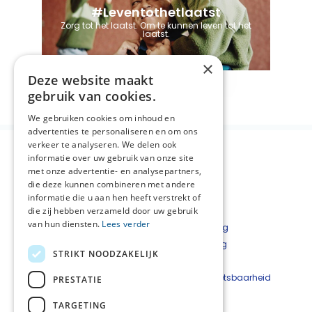
#Leventothetlaatst
Zorg tot het laatst. Om te kunnen leven tot het
laatst.
×
Lees meer
Deze website maakt
gebruik van cookies.
We gebruiken cookies om inhoud en
advertenties te personaliseren en om ons
verkeer te analyseren. We delen ook
informatie over uw gebruik van onze site
met onze advertentie- en analysepartners,
die deze kunnen combineren met andere
informatie die u aan hen heeft verstrekt of
die zij hebben verzameld door uw gebruik
van hun diensten.
Lees verder
Over NPZZG
Privacyverklaring
Aanmelden nieuwsbrief
Cookieverklaring
STRIKT NOODZAKELIJK
Landelijke informatie
Disclaimer
Contact
Beveiligingskwetsbaarheid
PRESTATIE
melden
TARGETING